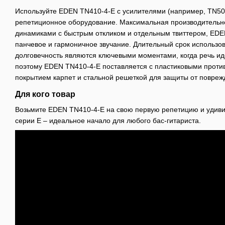
Используйте EDEN TN410-4-E с усилителями (например, TN501
репетиционное оборудование. Максимальная производитель
динамиками с быстрым откликом и отдельным твиттером, EDE
панчевое и гармоничное звучание. Длительный срок использов
долговечность являются ключевыми моментами, когда речь иде
поэтому EDEN TN410-4-E поставляется с пластиковыми проти
покрытием карпет и стальной решеткой для защиты от поврежд
Для кого товар
Возьмите EDEN TN410-4-E на свою первую репетицию и удивит
серии E – идеальное начало для любого бас-гитариста.