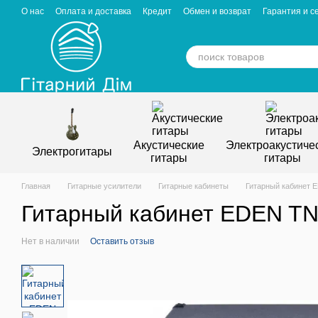
Перейти к основному контенту
О нас
Оплата и доставка
Кредит
Обмен и возврат
Гарантия и с
Отзывы о магазине
Вакансии
Статьи
Акустические
Электроакустиче
Электрогитары
гитары
гитары
Главная
Гитарные усилители
Гитарные кабинеты
Гитарный кабинет 
Гитарный кабинет EDEN TN
Нет в наличии
Оставить отзыв