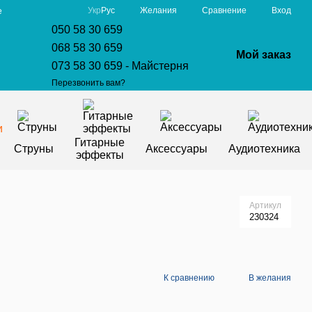
Сравнение
Укр
Рус
Желания
Вход
е
050 58 30 659
068 58 30 659
Мой заказ
073 58 30 659 - Майстерня
Перезвонить вам?
Гитарные
Струны
Аксессуары
Аудиотехника
эффекты
Артикул
230324
К сравнению
В желания