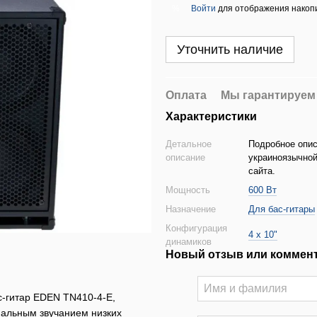
Войти
для отображения накопи
%
Уточнить наличие
Оплата
Мы гарантируем
Характеристики
Детальное
Подробное опис
описание
украиноязычной
сайта.
Мощность
600 Вт
Назначение
Для бас-гитары
Конфигурация
4 х 10"
динамиков
Новый отзыв или коммен
-гитар EDEN TN410-4-E,
нальным звучанием низких