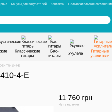
ервис
Бонусы для покупателей
Контакты
Пользовательское соглашени
ские
Классические
Бас-
Гитарные
Укулеле
гитары
гитары
усилители
EDEN TN410-4-E
410-4-E
11 760 грн
Нет в наличии