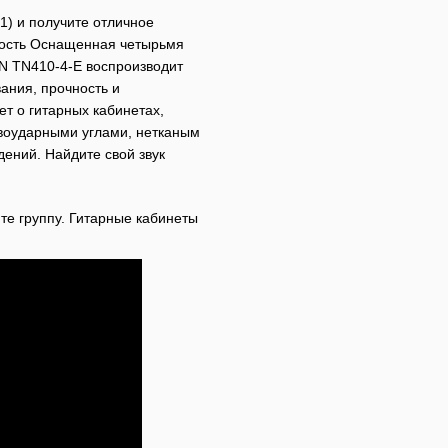
) и получите отличное
ность Оснащенная четырьмя
N TN410-4-E воспроизводит
ания, прочность и
т о гитарных кабинетах,
воударными углами, нетканым
ений. Найдите свой звук
е группу. Гитарные кабинеты