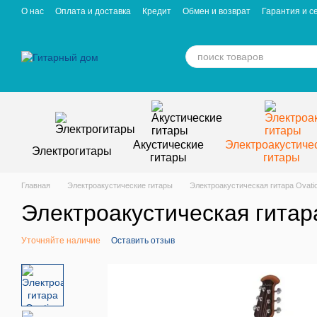
Перейти к основному контенту
О нас
Оплата и доставка
Кредит
Обмен и возврат
Гарантия и с
Отзывы о магазине
Вакансии
Статьи
Акустические
Электроакустиче
Электрогитары
гитары
гитары
Главная
Электроакустические гитары
Электроакустическая гитара Ovation
Электроакустическая гитара
Уточняйте наличие
Оставить отзыв