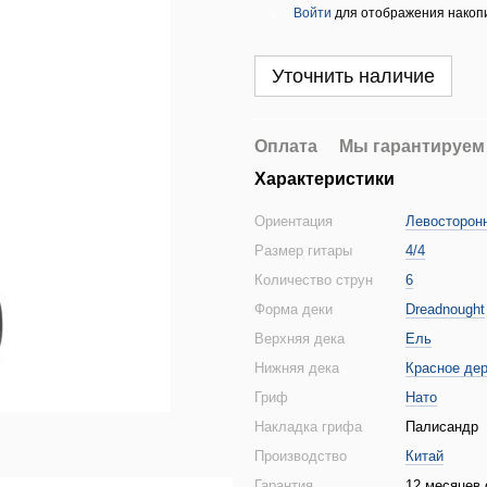
Войти
для отображения накопи
%
Уточнить наличие
Оплата
Мы гарантируем
Характеристики
Ориентация
Левосторон
Размер гитары
4/4
Количество струн
6
Форма деки
Dreadnought
Верхняя дека
Ель
Нижняя дека
Красное де
Гриф
Нато
Накладка грифа
Палисандр
Производство
Китай
Гарантия
12 месяцев 