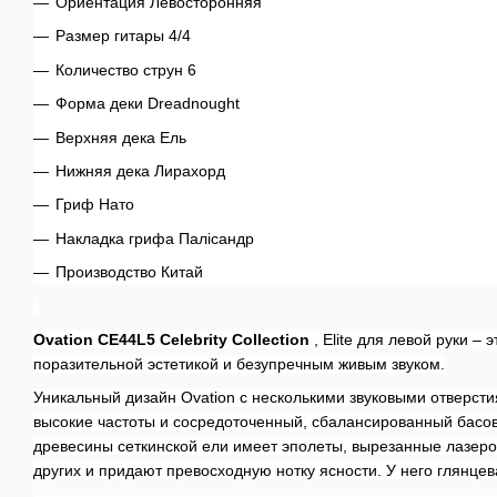
Ориентация Левосторонняя
Размер гитары 4/4
Количество струн 6
Форма деки Dreadnought
Верхняя дека Ель
Нижняя дека Лирахорд
Гриф Нато
Накладка грифа Палісандр
Производство Китай
Ovation CE44L5 Celebrity Collection
, Elite для левой руки – э
поразительной эстетикой и безупречным живым звуком.
Уникальный дизайн Ovation с несколькими звуковыми отверст
высокие частоты и сосредоточенный, сбалансированный басо
древесины сеткинской ели имеет эполеты, вырезанные лазеро
других и придают превосходную нотку ясности.
У него глянцев