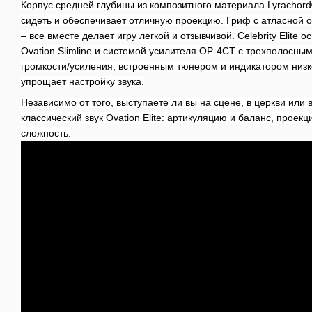
Корпус средней глубины из композитного материала Lyrachord
сидеть и обеспечивает отличную проекцию.
Гриф с атласной о
– все вместе делает игру легкой и отзывчивой.
Celebrity Elite
Ovation Slimline и системой усилителя OP-4CT с трехполосны
громкости/усиления, встроенным тюнером и индикатором низко
упрощает настройку звука.
Независимо от того, выступаете ли вы на сцене, в церкви или в
классический звук Ovation Elite: артикуляцию и баланс, проек
сложность.