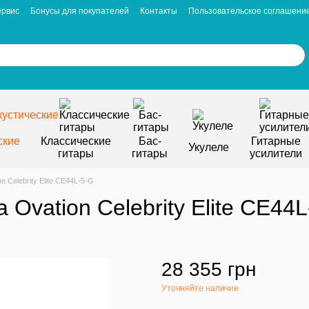
ервис
Бонусы для покупателей
Контакты
Пользовательское соглашени
ские
Классические
Бас-
Гитарные
Укулеле
гитары
гитары
усилители
 Celebrity Elite CE44L-5-G
 Ovation Celebrity Elite CE44
28 355 грн
Уточняйте наличие