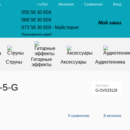
Сравнение
Укр
Рус
Желания
Вход
е
050 58 30 659
068 58 30 659
Мой заказ
073 58 30 659 - Майстерня
Перезвонить вам?
Гитарные
Струны
Аксессуары
Аудиотехника
эффекты
L-5-G
Артикул
G-OV533129
К сравнению
В желания