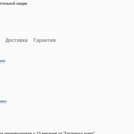
тельной скидки
Доставка
Гарантия
няя
рево
от производителя + 12 месяцев от "Гитарного дома"