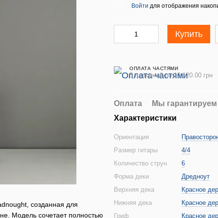
Войти
для отображения накопи
%
Купить
ОПЛАТА ЧАСТЯМИ
5 платежей по 10 120.00 грн
Оплата
Мы гарантируем
Характеристики
Ориентация
Правосторо
Размер гитары
4/4
Количество струн
6
Форма деки
Дредноут
Верхняя дека
Красное де
Нижняя дека
Красное де
adnought, созданная для
ене. Модель сочетает полностью
Гриф
Красное де