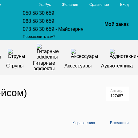
Сравнение
Укр
Рус
Желания
Вход
е
050 58 30 659
068 58 30 659
Мой заказ
073 58 30 659 - Майстерня
Перезвонить вам?
Гитарные
Струны
Аксессуары
Аудиотехника
эффекты
ейсом)
Артикул
127487
К сравнению
В желания