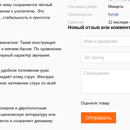
я чему сохраняется тёплый
Накладка грифа
Микарта
чении к усилителю. Это
Производство
Китай
, стабильность и простота
Гарантия
12 месяцев 
Новый отзыв или коммен
махагони. Такая конструкция
 и мягким басом. По сравнению
мерный характер звучания,
 удобное положение руки.
едаёт атаку струн. Мензура
ное натяжение струн по всей
Оцените товар
тюнером и двухполосным
 сценическую аппаратуру или
Отправить
мента и сохраняет динамику