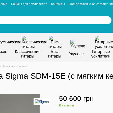
ервис
Бонусы для покупателей
Контакты
Пользовательское соглашени
ские
Классические
Бас-
Гитарные
Укулеле
гитары
гитары
усилители
E (с мягким кейсом)
а Sigma SDM-15E (с мягким к
50 600 грн
В наличии