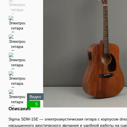
Видео
5
Описание
Sigma SDM-15E — электроакустическая гитара с корпусом dre
насыщенного акустического звучания и удобной работы на сц