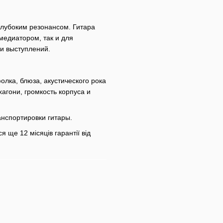
глубоким резонансом. Гитара
медиатором, так и для
 и выступлений.
лка, блюза, акустического рока
агони, громкость корпуса и
анспортировки гитары.
 ще 12 місяців гарантії від