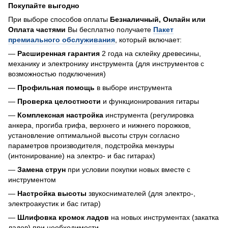
Покупайте выгодно
При выборе способов оплаты
Безналичный, Онлайн или
Оплата частями
Вы бесплатно получаете
Пакет
премиального обслуживания
, который включает:
—
Расширенная гарантия
2 года на склейку древесины,
механику и электронику инструмента (для инструментов с
возможностью подключения)
—
Профильная помощь
в выборе инструмента
—
Проверка целостности
и функционирования гитары
—
Комплексная настройка
инструмента (регулировка
анкера, прогиба грифа, верхнего и нижнего порожков,
установление оптимальной высоты струн согласно
параметров производителя, подстройка мензуры
(интонирование) на электро- и бас гитарах)
—
Замена струн
при условии покупки новых вместе с
инструментом
—
Настройка высоты
звукоснимателей (для электро-,
электроакустик и бас гитар)
—
Шлифовка кромок ладов
на новых инструментах (закатка
ладов) при необходимости