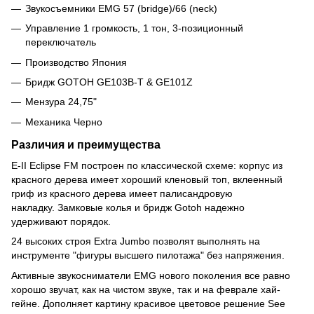
Звукосъемники EMG 57 (bridge)/66 (neck)
Управление 1 громкость, 1 тон, 3-позиционный
переключатель
Производство Япония
Бридж GOTOH GE103B-T & GE101Z
Мензура 24,75"
Механика Черно
Различия и преимущества
E-II Eclipse FM построен по классической схеме: корпус из
красного дерева имеет хороший кленовый топ, вклеенный
гриф из красного дерева имеет палисандровую
накладку.
Замковые колья и бридж Gotoh надежно
удерживают порядок.
24 высоких строя Extra Jumbo позволят выполнять на
инструменте "фигуры высшего пилотажа" без напряжения.
Активные звукосниматели EMG нового поколения все равно
хорошо звучат, как на чистом звуке, так и на феврале хай-
гейне.
Дополняет картину красивое цветовое решение See