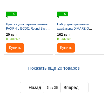
5
5
Крышка для переключателя
Набор для крепления
PAXPHIL BC001 Round Switch
хамбакера DIMARZIO
Cover (Ivory)
GH1200BK Humbucker
20 грн
162 грн
Mounting Kit (Neck)
В наличии
В наличии
Купить
Купить
Показать еще 20 товаров
Назад
Вперед
3
из 36