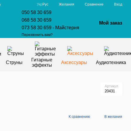
Сравнение
Укр
Рус
Желания
Вход
е
050 58 30 659
068 58 30 659
Мой заказ
073 58 30 659 - Майстерня
Перезвонить вам?
Гитарные
Струны
Аксессуары
Аудиотехника
эффекты
Артикул
20431
К сравнению
В желания