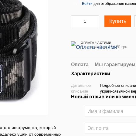
Войти
для отображения накопи
%
Купить
ОПЛАТА ЧАСТЯМИ
5 платежей по 194.20 грн
Оплата
Мы гарантируем
Характеристики
Детальное
Подробное описани
описание
украиноязычной ве
Новый отзыв или коммен
этого инструмента, который
недалеко ушли от современных