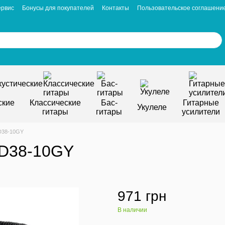
ервис
Бонусы для покупателей
Контакты
Пользовательское соглашени
ские
Классические
Бас-
Гитарные
Укулеле
гитары
гитары
усилители
D38-10GY
 D38-10GY
971 грн
В наличии