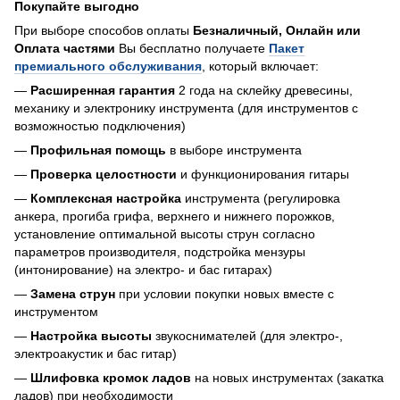
Покупайте выгодно
При выборе способов оплаты
Безналичный, Онлайн или
Оплата частями
Вы бесплатно получаете
Пакет
премиального обслуживания
, который включает:
—
Расширенная гарантия
2 года на склейку древесины,
механику и электронику инструмента (для инструментов с
возможностью подключения)
—
Профильная помощь
в выборе инструмента
—
Проверка целостности
и функционирования гитары
—
Комплексная настройка
инструмента (регулировка
анкера, прогиба грифа, верхнего и нижнего порожков,
установление оптимальной высоты струн согласно
параметров производителя, подстройка мензуры
(интонирование) на электро- и бас гитарах)
—
Замена струн
при условии покупки новых вместе с
инструментом
—
Настройка высоты
звукоснимателей (для электро-,
электроакустик и бас гитар)
—
Шлифовка кромок ладов
на новых инструментах (закатка
ладов) при необходимости