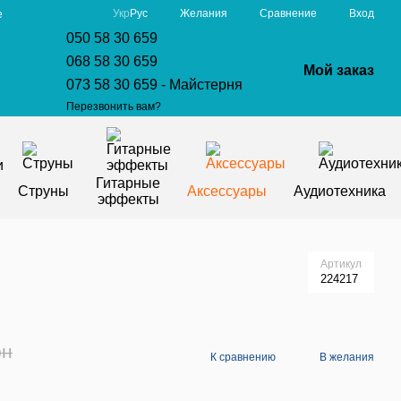
Сравнение
Укр
Рус
Желания
Вход
е
050 58 30 659
068 58 30 659
Мой заказ
073 58 30 659 - Майстерня
Перезвонить вам?
Гитарные
Струны
Аксессуары
Аудиотехника
эффекты
Артикул
224217
рн
К сравнению
В желания