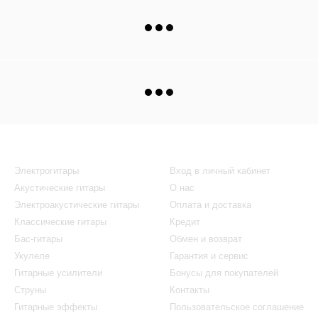
Каталог
Клиентам
Электрогитары
Вход в личный кабинет
Акустические гитары
О нас
Электроакустические гитары
Оплата и доставка
Классические гитары
Кредит
Бас-гитары
Обмен и возврат
Укулеле
Гарантия и сервис
Гитарные усилители
Бонусы для покупателей
Струны
Контакты
Гитарные эффекты
Пользовательское соглашение