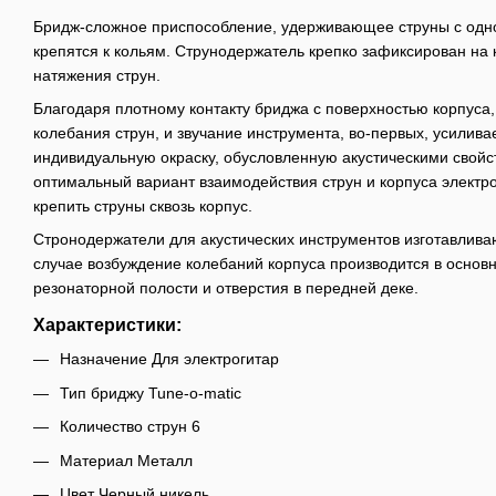
Бридж-сложное приспособление, удерживающее струны с одной
крепятся к кольям. Струнодержатель крепко зафиксирован на 
натяжения струн.
Благодаря плотному контакту бриджа с поверхностью корпуса
колебания струн, и звучание инструмента, во-первых, усилива
индивидуальную окраску, обусловленную акустическими свой
оптимальный вариант взаимодействия струн и корпуса электр
крепить струны сквозь корпус.
Стронодержатели для акустических инструментов изготавливаю
случае возбуждение колебаний корпуса производится в основ
резонаторной полости и отверстия в передней деке.
Характеристики:
Назначение Для электрогитар
Тип бриджу Tune-o-matic
Количество струн 6
Материал Металл
Цвет Черный никель