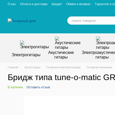
Перейти к основному контенту
О нас
Оплата и доставка
Кредит
Обмен и возврат
Гарантия и с
Отзывы о магазине
Вакансии
Статьи
Акустические
Электроакустиче
Электрогитары
гитары
гитары
Главная
Аксессуары
Гитарные комплектующие
Гитарная механика
Бридж типа tune-o-matic 
В наличии
Оставить отзыв