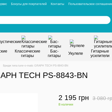
ервис
Бонусы для покупателей
Контакты
Пользовательское соглашени
ские
Классические
Бас-
Гитарные
Укулеле
гитары
гитары
усилители
Бридж типа tune-o-matic GRAPH TECH PS-8843-BN
GRAPH TECH PS-8843-BN
2 195 грн
3 080 г
В наличии