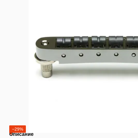
−29%
Описание