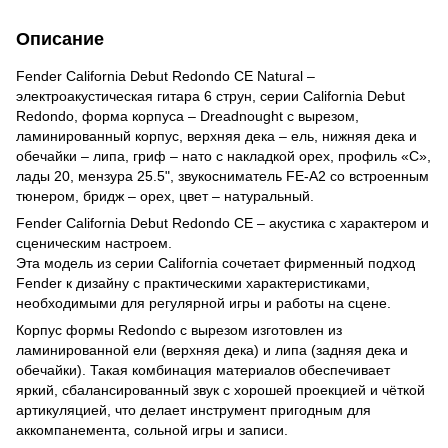
Описание
Fender California Debut Redondo CE Natural –
электроакустическая гитара 6 струн, серии California Debut
Redondo, форма корпуса – Dreadnought с вырезом,
ламинированный корпус, верхняя дека – ель, нижняя дека и
обечайки – липа, гриф – нато с накладкой орех, профиль «C»,
лады 20, мензура 25.5", звукосниматель FE-A2 со встроенным
тюнером, бридж – орех, цвет – натуральный.
Fender California Debut Redondo CE – акустика с характером и
сценическим настроем.
Эта модель из серии California сочетает фирменный подход
Fender к дизайну с практическими характеристиками,
необходимыми для регулярной игры и работы на сцене.
Корпус формы Redondo с вырезом изготовлен из
ламинированной ели (верхняя дека) и липа (задняя дека и
обечайки). Такая комбинация материалов обеспечивает
яркий, сбалансированный звук с хорошей проекцией и чёткой
артикуляцией, что делает инструмент пригодным для
аккомпанемента, сольной игры и записи.