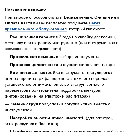
Покупайте выгодно
При выборе способов оплаты
Безналичный, Онлайн или
Оплата частями
Вы бесплатно получаете
Пакет
премиального обслуживания
, который включает:
—
Расширенная гарантия
2 года на склейку древесины,
механику и электронику инструмента (для инструментов с
возможностью подключения)
—
Профильная помощь
в выборе инструмента
—
Проверка целостности
и функционирования гитары
—
Комплексная настройка
инструмента (регулировка
анкера, прогиба грифа, верхнего и нижнего порожков,
установление оптимальной высоты струн согласно
параметров производителя, подстройка мензуры
(интонирование) на электро- и бас гитарах)
—
Замена струн
при условии покупки новых вместе с
инструментом
—
Настройка высоты
звукоснимателей (для электро-,
электроакустик и бас гитар)
—
Шлифовка кромок ладов
на новых инструментах (закатка