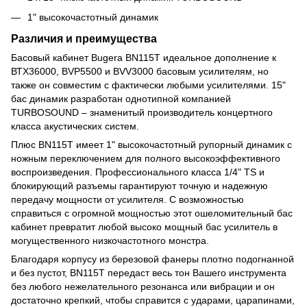
1" высокочастотный динамик
Различия и преимущества
Басовый кабинет Bugera BN115T идеальное дополнение к
ВТХ36000, BVP5500 и BVV3000 басовым усилителям, но
также он совместим с фактически любыми усилителями. 15"
бас динамик разработан однотипной компанией
TURBOSOUND – знаменитый производитель концертного
класса акустических систем.
Плюс BN115T имеет 1" высокочастотный рупорный динамик с
ножным переключением для полного высокоэффективного
воспроизведения. Профессионального класса 1/4" TS и
блокирующий разъемы гарантируют точную и надежную
передачу мощности от усилителя. С возможностью
справиться с огромной мощностью этот ошеломительный бас
кабинет превратит любой высоко мощный бас усилитель в
могущественного низкочастотного монстра.
Благодаря корпусу из березовой фанеры плотно подогнанной
и без пустот, BN115T передаст весь тон Вашего инструмента
без любого нежелательного резонанса или вибрации и он
достаточно крепкий, чтобы справится с ударами, царапинами,