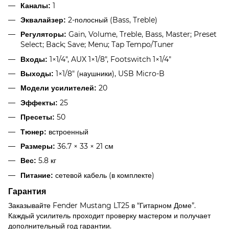
1
Каналы:
2-полосный (Bass, Treble)
Эквалайзер:
Gain, Volume, Treble, Bass, Master; Preset
Регуляторы:
Select; Back; Save; Menu; Tap Tempo/Tuner
1×1/4", AUX 1×1/8", Footswitch 1×1/4"
Входы:
1×1/8" (наушники), USB Micro-B
Выходы:
20
Модели усилителей:
25
Эффекты:
50
Пресеты:
встроенный
Тюнер:
36.7 × 33 × 21 см
Размеры:
5.8 кг
Вес:
сетевой кабель (в комплекте)
Питание:
Гарантия
Заказывайте Fender Mustang LT25 в “Гитарном Доме”.
Каждый усилитель проходит проверку мастером и получает
дополнительный год гарантии.