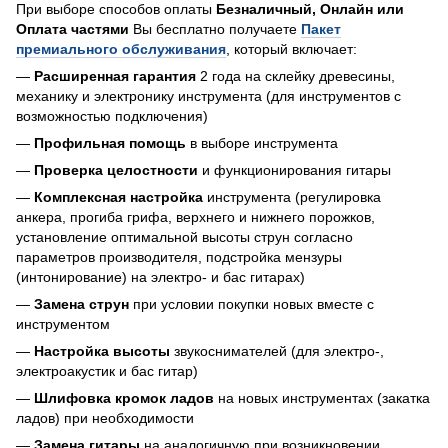
При выборе способов оплаты
Безналичный, Онлайн или
Оплата частями
Вы бесплатно получаете
Пакет
премиального обслуживания
, который включает:
—
Расширенная гарантия
2 года на склейку древесины,
механику и электронику инструмента (для инструментов с
возможностью подключения)
—
Профильная помощь
в выборе инструмента
—
Проверка целостности
и функционирования гитары
—
Комплексная настройка
инструмента (регулировка
анкера, прогиба грифа, верхнего и нижнего порожков,
установление оптимальной высоты струн согласно
параметров производителя, подстройка мензуры
(интонирование) на электро- и бас гитарах)
—
Замена струн
при условии покупки новых вместе с
инструментом
—
Настройка высоты
звукоснимателей (для электро-,
электроакустик и бас гитар)
—
Шлифовка кромок ладов
на новых инструментах (закатка
ладов) при необходимости
—
Замена гитары
на аналогичную при возникновении