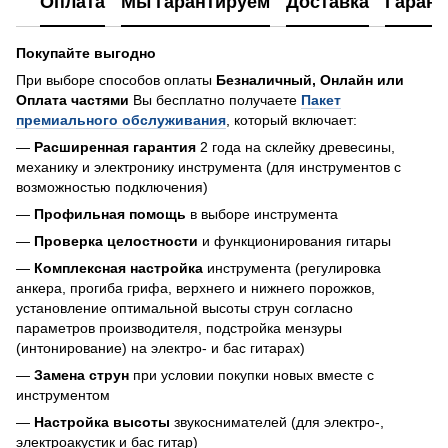
Оплата
Мы гарантируем
Доставка
Гарант
Покупайте выгодно
При выборе способов оплаты
Безналичный, Онлайн или
Оплата частями
Вы бесплатно получаете
Пакет
премиального обслуживания
, который включает:
—
Расширенная гарантия
2 года на склейку древесины,
механику и электронику инструмента (для инструментов с
возможностью подключения)
—
Профильная помощь
в выборе инструмента
—
Проверка целостности
и функционирования гитары
—
Комплексная настройка
инструмента (регулировка
анкера, прогиба грифа, верхнего и нижнего порожков,
установление оптимальной высоты струн согласно
параметров производителя, подстройка мензуры
(интонирование) на электро- и бас гитарах)
—
Замена струн
при условии покупки новых вместе с
инструментом
—
Настройка высоты
звукоснимателей (для электро-,
электроакустик и бас гитар)