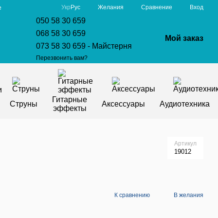
Сравнение
Укр
Рус
Желания
Вход
е
050 58 30 659
068 58 30 659
Мой заказ
073 58 30 659 - Майстерня
Перезвонить вам?
Гитарные
Струны
Аксессуары
Аудиотехника
эффекты
Артикул
19012
К сравнению
В желания