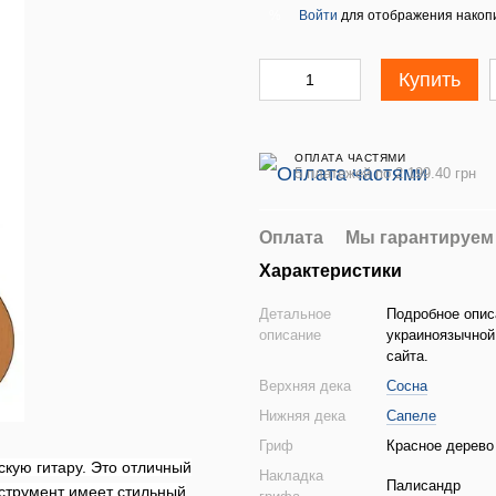
Войти
для отображения накопи
%
Купить
ОПЛАТА ЧАСТЯМИ
5 платежей по 2 199.40 грн
Оплата
Мы гарантируем
Характеристики
Детальное
Подробное опис
описание
украиноязычной
сайта.
Верхняя дека
Сосна
Нижняя дека
Сапеле
Гриф
Красное дерево
скую гитару.
Это отличный
Накладка
Палисандр
струмент имеет стильный