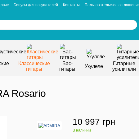
ервис
Бонусы для покупателей
Контакты
Пользовательское соглашени
ские
Классические
Бас-
Гитарные
Укулеле
гитары
гитары
усилители
A Rosario
10 997 грн
В наличии