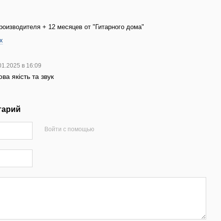
роизводителя + 12 месяцев от "Гитарного дома"
х
01.2025 в 16:09
ва якість та звук
тарий
Войти с помощью