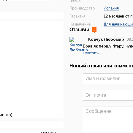
грифа
Производство
Испания
Гарантия
12 месяцев от п
Назначение
Для начинающи
Отзывы
1
Ковчук Любомир
08.
Брав як першу гітару, чудо
Ответить
Новый отзыв или коммен
мента)