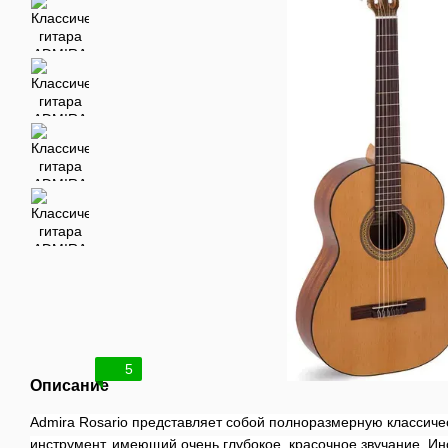
5
Описание
Admira Rosario представляет собой полноразмерную классиче
инструмент, имеющий очень глубокое, красочное звучание.
Ин