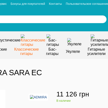
ервис
Бонусы для покупателей
Контакты
Пользовательское соглашени
ские
Классические
Бас-
Гитарные
Укулеле
гитары
гитары
усилители
RA SARA EC
11 126 грн
В наличии