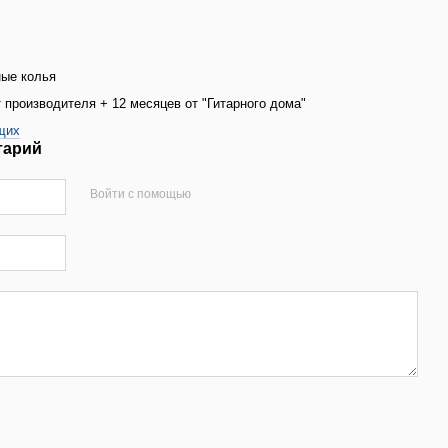
ые колья
 производителя + 12 месяцев от "Гитарного дома"
щих
тарий
Войти с помощью