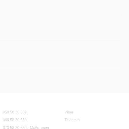
Контактная информация
050 58 30 659
Viber
068 58 30 659
Telegram
073 58 30 659 - Майстерня