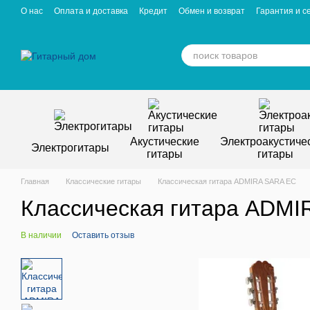
Перейти к основному контенту
О нас
Оплата и доставка
Кредит
Обмен и возврат
Гарантия и с
Отзывы о магазине
Вакансии
Статьи
Акустические
Электроакустиче
Электрогитары
гитары
гитары
Главная
Классические гитары
Классическая гитара ADMIRA SARA EC
Классическая гитара ADMI
В наличии
Оставить отзыв