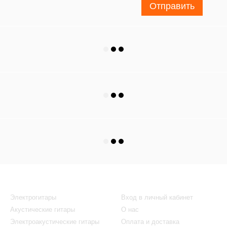
Отправить
Каталог
Клиентам
Электрогитары
Вход в личный кабинет
Акустические гитары
О нас
Электроакустические гитары
Оплата и доставка