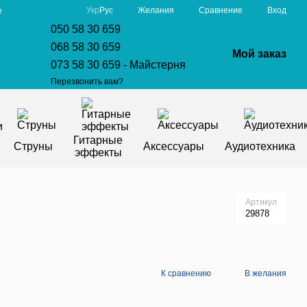
Сравнение
Укр
Рус
Желания
Вход
е
050 58 30 659
068 58 30 659
Мой заказ
073 58 30 659 - Майстерня
Перезвонить вам?
Гитарные
Струны
Аксессуары
Аудиотехника
эффекты
Артикул
29878
К сравнению
В желания