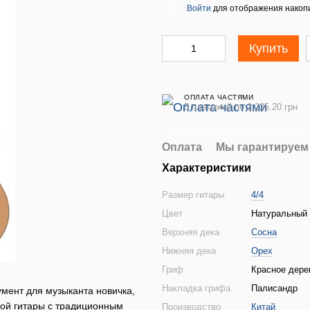
Войти
для отображения накопи
%
Купить
ОПЛАТА ЧАСТЯМИ
5 платежей по 2 225.20 грн
Оплата
Мы гарантируем
Характеристики
Размер гитары
4/4
Цвет
Натуральный 
Верхняя дека
Сосна
Нижняя дека
Орех
Гриф
Красное дере
Накладка грифа
Палисандр
мент для музыканта новичка,
кой гитары с традиционным
Производство
Китай