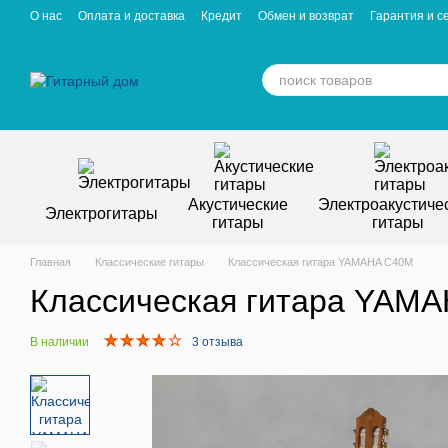
Перейти к основному контенту
О нас
Оплата и доставка
Кредит
Обмен и возврат
Гарантия и с
Отзывы о магазине
Вакансии
Статьи
Акустические
Электроакустиче
Электрогитары
гитары
гитары
Главная
Классические гитары
Классическая гитара YAMAHA C40M
Классическая гитара YAM
В наличии
3 отзыва