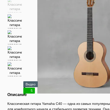
Видео
5
Описание
Классическая гитара Yamaha C40 — одна из самых популярны
для комфортного начала и стабильного развития техники. Она