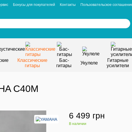
ервис
Бонусы для покупателей
Контакты
Пользовательское соглашени
ские
Классические
Бас-
Гитарные
Укулеле
гитары
гитары
усилители
AHA C40M
6 499 грн
В наличии