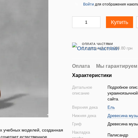
Войти
для отображения накопи
%
Купить
ОПЛАТА ЧАСТЯМИ
5 платежей по 1 299.80 грн
Оплата
Мы гарантируем
Характеристики
Детальное
Подробное опис
описание
украиноязычной
сайта.
Верхняя дека
Ель
Нижняя дека
Древесина муз
Гриф
Древесина муз
х учебных моделей, созданная
Накладка
Палисандр
 сочетает естественное