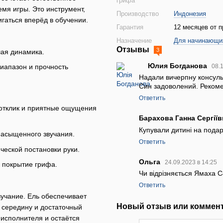
грифа
мя игры. Это инструмент,
Производство
Индонезия
гаться вперёд в обучении.
Гарантия
12 месяцев от п
Назначение
Для начинающи
Отзывы
3
шая динамика.
Юлия Богданова
иапазон и прочность
08.
Надали вичерпну консульт
Син задоволений. Реком
Ответить
 отклик и приятные ощущения
Барахова Ганна Сергії
Купували дитині на пода
насыщенного звучания.
Ответить
еской постановки руки.
Ольга
24.09.2023 в 14:25
е покрытие грифа.
Чи відрізняється Ямаха 
Ответить
вучание. Ель обеспечивает
Новый отзыв или коммен
 середину и достаточный
 исполнителя и остаётся