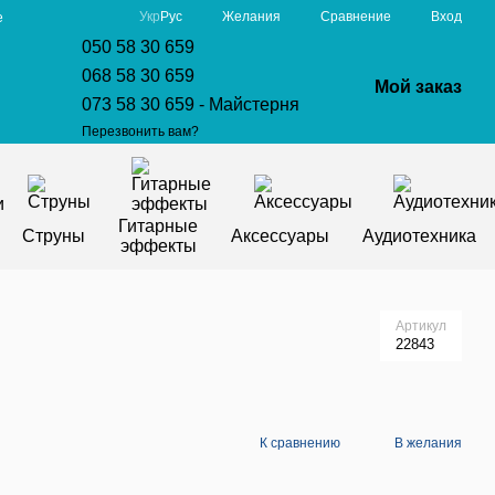
Сравнение
Укр
Рус
Желания
Вход
е
050 58 30 659
068 58 30 659
Мой заказ
073 58 30 659 - Майстерня
Перезвонить вам?
Гитарные
Струны
Аксессуары
Аудиотехника
эффекты
Артикул
22843
К сравнению
В желания