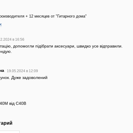
роизводителя + 12 месяцев от "Гитарного дома"
х
12.2024 в 16:56
ацію, допомогли підібрати аксесуари, швидко усе відправили.
ендую.
вна
19.05.2024 в 12:09
рунок. Дуже задоволений
С40M від С40B
тарий