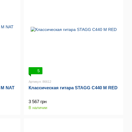
5
Артикул: 86612
 M NAT
Классическая гитара STAGG C440 M RED
3 567 грн
В наличии