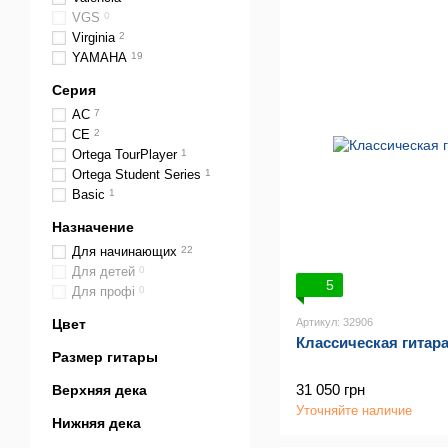
VGS
0
Virginia
2
YAMAHA
19
Серия
AC
7
CE
2
Ortega TourPlayer
1
Ortega Student Series
1
Basic
1
Назначение
Для начинающих
22
Для детей
0
5
Для профі
0
Цвет
Артикул: 32906
Классическая гитар
Размер гитары
31 050 грн
Верхняя дека
Уточняйте наличие
Нижняя дека