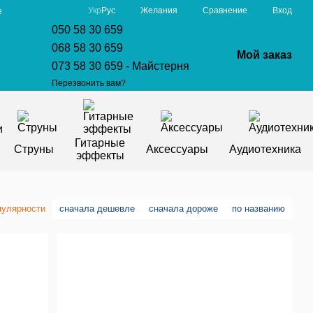
Сравнение
Укр
Рус
Желания
Вход
е
050 58 30 659
068 58 30 659
Мой заказ
073 58 30 659 - Майстерня
Перезвонить вам?
Гитарные
Струны
Аксессуары
Аудиотехника
эффекты
пулярности
сначала дешевле
сначала дороже
по названию