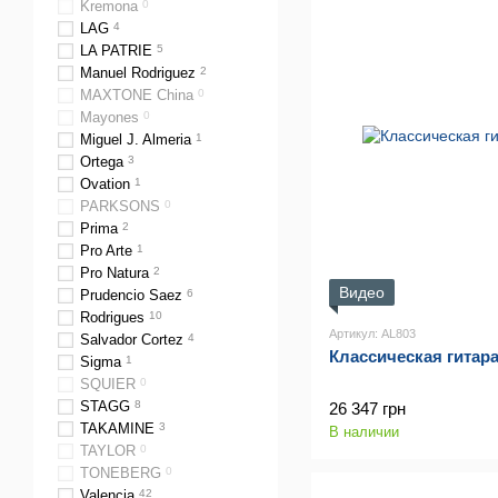
Kremona
0
LAG
4
LA PATRIE
5
Manuel Rodriguez
2
MAXTONE China
0
Mayones
0
Miguel J. Almeria
1
Ortega
3
Ovation
1
PARKSONS
0
Prima
2
Pro Arte
1
Pro Natura
2
Видео
Prudencio Saez
6
Rodrigues
10
Артикул: AL803
Salvador Cortez
4
Классическая гитара
Sigma
1
SQUIER
0
STAGG
8
26 347 грн
TAKAMINE
3
В наличии
TAYLOR
0
TONEBERG
0
Valencia
42