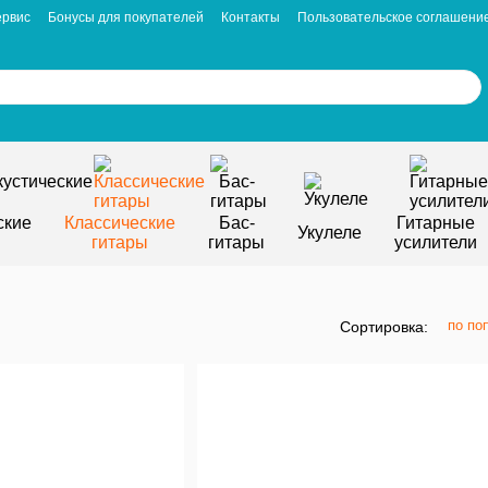
ервис
Бонусы для покупателей
Контакты
Пользовательское соглашени
ские
Классические
Бас-
Гитарные
Укулеле
гитары
гитары
усилители
по по
Сортировка: