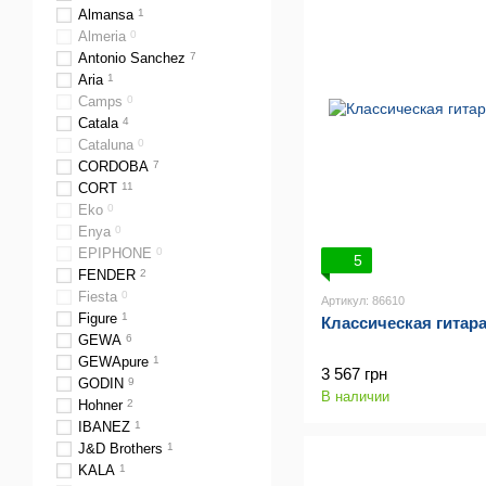
Almansa
1
Almeria
0
Antonio Sanchez
7
Aria
1
Camps
0
Catala
4
Cataluna
0
CORDOBA
7
CORT
11
Eko
0
Enya
0
EPIPHONE
0
5
FENDER
2
Fiesta
0
Артикул: 86610
Figure
1
Классическая гитар
GEWA
6
GEWApure
1
3 567 грн
GODIN
9
В наличии
Hohner
2
IBANEZ
1
J&D Brothers
1
KALA
1