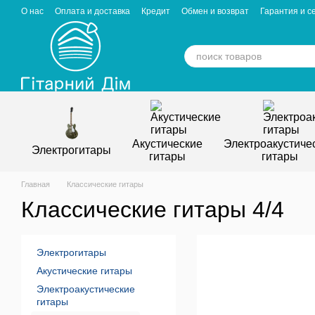
Перейти к основному контенту
О нас
Оплата и доставка
Кредит
Обмен и возврат
Гарантия и с
Отзывы о магазине
Вакансии
Статьи
Акустические
Электроакустиче
Электрогитары
гитары
гитары
Главная
Классические гитары
Классические гитары 4/4
Электрогитары
Акустические гитары
Электроакустические
гитары