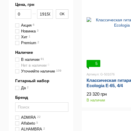
Цена, грн
От Цена, грн
До Цена, грн
OK
Акция
6
Новинка
3
Хит
1
Premium
2
Наличие
В наличии
91
5
Нет в наличии
0
Уточняйте наличие
109
Артикул: G-501076
Классическая гитара
Гитарный набор
Ecologia E-65, 4/4
Да
2
23 320 грн
Бренд
В наличии
ADMIRA
22
Alfabeto
5
ALHAMBRA
2