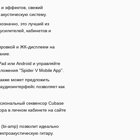
 и эффектов, свежий
акустическую систему.
нозначно, это лучший из
 усилителей, кабинетов и
ировкой и ЖК-дисплеем на
ание.
Pad или Android и управляйте
ожения "Spider V Mobile App".
 также может предложить
 аудиоинтерфейс позволяет как
ессиональный секвенсор Cubase
ора в личном кабинете на сайте
(bi-amp) позволит идеально
лектроакустическую гитару.