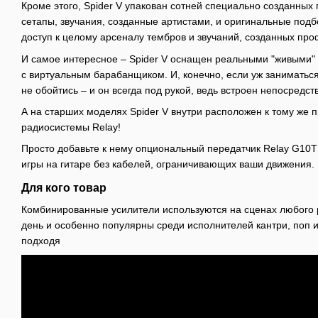
Кроме этого, Spider V упакован сотней специально созданных 
сетапы, звучания, созданные артистами, и оригинальные подбо
доступ к целому арсеналу тембров и звучаний, созданных пр
И самое интересное – Spider V оснащен реальными "живыми"
с виртуальным барабанщиком. И, конечно, если уж заниматься
не обойтись – и он всегда под рукой, ведь встроен непосредств
А на старших моделях Spider V внутри расположен к тому же
радиосистемы Relay!
Просто добавьте к нему опциональный передатчик Relay G10T
игры на гитаре без кабелей, ограничивающих ваши движения.
Для кого товар
Комбинированные усилители используются на сценах любого 
день и особенно популярны среди исполнителей кантри, поп 
подходя