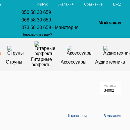
Сравнение
Укр
Рус
Желания
Вход
е
050 58 30 659
068 58 30 659
Мой заказ
073 58 30 659 - Майстерня
Перезвонить вам?
Гитарные
Струны
Аксессуары
Аудиотехника
эффекты
Артикул
34002
К сравнению
В желания