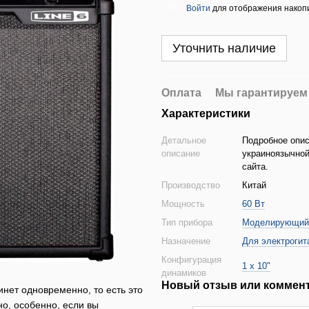
Войти
для отображения накопи
%
Уточнить наличие
Оплата
Мы гарантируем
Характеристики
Детальное
Подробное опис
описание
украиноязычной
сайта.
Производство
Китай
Мощность
60 Вт
Тип прибора
Моделирующий
Назначение
Для электрогит
Конфигурация
1 x 10"
динамиков
Новый отзыв или коммен
инет одновременно, то есть это
но, особенно, если вы