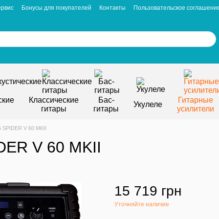
ервис
Бонусы для покупателей
Контакты
Пользовательское соглашени
ские
Классические
Бас-
Гитарные
Укулеле
гитары
гитары
усилители
 SPIDER V 60 MKII
DER V 60 MKII
15 719 грн
Уточняйте наличие