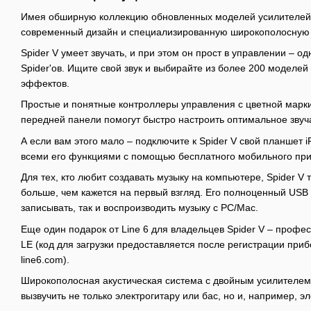
Имея обширную коллекцию обновленных моделей усилителей
современный дизайн и специализированную широкополосную 
Spider V умеет звучать, и при этом он прост в управлении – од
Spider'ов. Ищите свой звук и выбирайте из более 200 моделей
эффектов.
Простые и понятные контроллеры управления с цветной марк
передней панели помогут быстро настроить оптимальное звуч
А если вам этого мало – подключите к Spider V свой планшет i
всеми его функциями с помощью бесплатного мобильного прил
Для тех, кто любит создавать музыку на компьютере, Spider V
больше, чем кажется на первый взгляд. Его полноценный USB
записывать, так и воспроизводить музыку с PC/Mac.
Еще один подарок от Line 6 для владельцев Spider V – проф
LE (код для загрузки предоставляется после регистрации приб
line6.com).
Широкополосная акустическая система с двойным усилителем 
вызвучить не только электрогитару или бас, но и, например, э