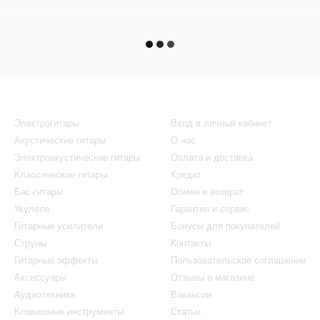
Каталог
Клиентам
Электрогитары
Вход в личный кабинет
Акустические гитары
О нас
Электроакустические гитары
Оплата и доставка
Классические гитары
Кредит
Бас-гитары
Обмен и возврат
Укулеле
Гарантия и сервис
Гитарные усилители
Бонусы для покупателей
Струны
Контакты
Гитарные эффекты
Пользовательское соглашение
Аксессуары
Отзывы о магазине
Аудиотехника
Вакансии
Клавишные инструменты
Статьи