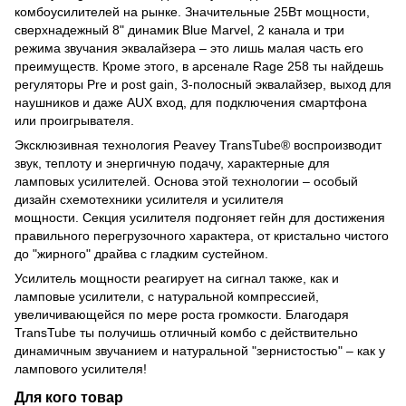
комбоусилителей на рынке. Значительные 25Вт мощности,
сверхнадежный 8" динамик Blue Marvel, 2 канала и три
режима звучания эквалайзера – это лишь малая часть его
преимуществ. Кроме этого, в арсенале Rage 258 ты найдешь
регуляторы Pre и post gain, 3-полосный эквалайзер, выход для
наушников и даже AUX вход, для подключения смартфона
или проигрывателя.
Эксклюзивная технология Peavey TransTube® воспроизводит
звук, теплоту и энергичную подачу, характерные для
ламповых усилителей. Основа этой технологии – особый
дизайн схемотехники усилителя и усилителя
мощности. Секция усилителя подгоняет гейн для достижения
правильного перегрузочного характера, от кристально чистого
до "жирного" драйва с гладким сустейном.
Усилитель мощности реагирует на сигнал также, как и
ламповые усилители, с натуральной компрессией,
увеличивающейся по мере роста громкости. Благодаря
TransTube ты получишь отличный комбо с действительно
динамичным звучанием и натуральной "зернистостью" – как у
лампового усилителя!
Для кого товар