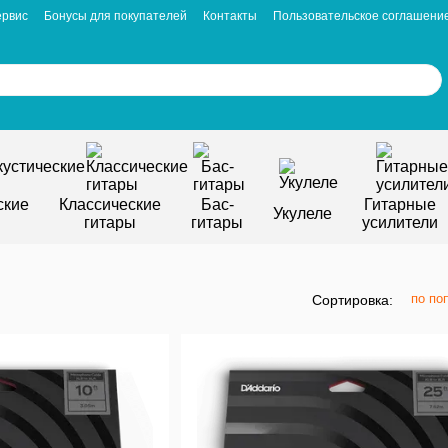
ервис
Бонусы для покупателей
Контакты
Пользовательское соглашени
ские
Классические
Бас-
Гитарные
Укулеле
гитары
гитары
усилители
по по
Сортировка: