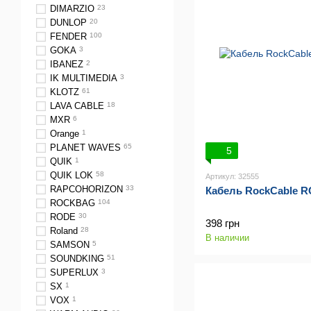
DIMARZIO
23
DUNLOP
20
FENDER
100
GOKA
3
IBANEZ
2
IK MULTIMEDIA
3
KLOTZ
61
LAVA CABLE
18
MXR
6
Orange
1
PLANET WAVES
65
5
QUIK
1
QUIK LOK
58
Артикул: 32555
RAPCOHORIZON
33
Кабель RockCable R
ROCKBAG
104
RODE
30
398 грн
Roland
28
В наличии
SAMSON
5
SOUNDKING
51
SUPERLUX
3
SX
1
VOX
1