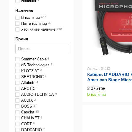
Новинка
5
Наличие
В наличии
467
Нет в наличии
33
Уточняйте наличие
260
Бренд
Sommer Cable
3
dB Technologies
3
Артикул: 34312
KLOTZ AT
6
Кабель D'ADDARIO
SEETRONIC
2
American Stage Micr
Alfabeto
4
3 075 грн
ARCTIC
2
В наличии
AUDIO-TECHNICA
9
AUDIX
2
BOSS
37
Cascha
35
CHAUVET
1
CORT
6
D'ADDARIO
7