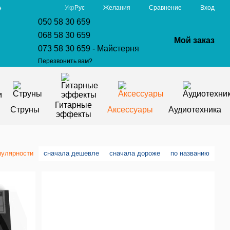
Сравнение
Укр
Рус
Желания
Вход
е
050 58 30 659
068 58 30 659
Мой заказ
073 58 30 659 - Майстерня
Перезвонить вам?
Гитарные
Струны
Аксессуары
Аудиотехника
эффекты
пулярности
сначала дешевле
сначала дороже
по названию