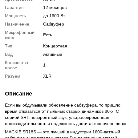
Гарантия
12 месяцев
Мощность
до 1600 Вт
Назначение
Сабвуфер
Микрофонный
Есть
вход
Тип
Концертная
Вид
Активные
Количество
1
полос
Разъем
XLR
Описание
Если вы обдумывали обновление сабвуфера, то пришло
время отказаться от пыльных старых динамиков 80-х. С
серией SRT невероятный звук, ультрасовременная
производительность и надежность достигаются очень легко.
MACKIE SR18S — это лучший в индустрии 1600-ваттный
сабвуфер с усилителем класса D и понятной системой