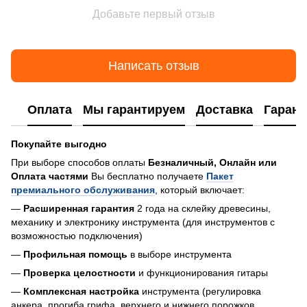
Добавьте первый отзыв
Написать отзыв
Оплата
Мы гарантируем
Доставка
Гарант
Покупайте выгодно
При выборе способов оплаты
Безналичный, Онлайн или
Оплата частями
Вы бесплатно получаете
Пакет
премиального обслуживания
, который включает:
—
Расширенная гарантия
2 года на склейку древесины,
механику и электронику инструмента (для инструментов с
возможностью подключения)
—
Профильная помощь
в выборе инструмента
—
Проверка целостности
и функционирования гитары
—
Комплексная настройка
инструмента (регулировка
анкера, прогиба грифа, верхнего и нижнего порожков,