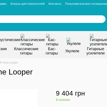
ервис
Бонусы для покупателей
Контакты
Пользовательское соглашени
ские
Классические
Бас-
Гитарные
Укулеле
гитары
гитары
усилители
 Clone Looper
e Looper
9 404 грн
В наличии