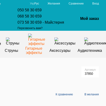
Сравнение
Укр
Рус
Желания
Вход
е
050 58 30 659
068 58 30 659
Мой заказ
073 58 30 659 - Майстерня
Перезвонить вам?
Гитарные
Струны
Аксессуары
Аудиотехника
эффекты
Артикул
37850
К сравнению
В желания