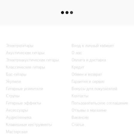
Каталог
Клиентам
Электрогитары
Вход в личный кабинет
Акустические гитары
О нас
Электроакустические гитары
Оплата и доставка
Классические гитары
Кредит
Бас-гитары
Обмен и возврат
Укулеле
Гарантия и сервис
Гитарные усилители
Бонусы для покупателей
Струны
Контакты
Гитарные эффекты
Пользовательское соглашение
Аксессуары
Отзывы о магазине
Аудиотехника
Вакансии
Клавишные инструменты
Статьи
Мастерская