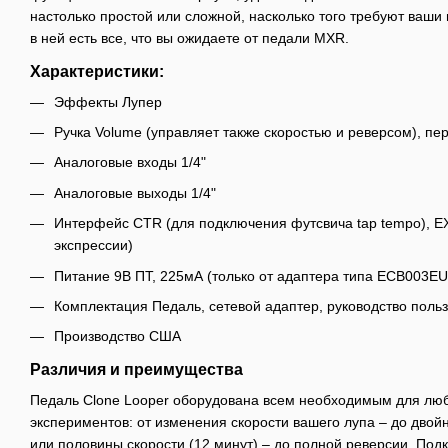
настолько простой или сложной, насколько того требуют ваши
в ней есть все, что вы ожидаете от педали MXR.
Характеристики:
Эффекты Лупер
Ручка Volume (управляет также скоростью и реверсом), пе
Аналоговые входы 1/4"
Аналоговые выходы 1/4"
Интерфейс CTR (для подключения футсвича tap tempo), E
экспрессии)
Питание 9В ПТ, 225мА (только от адаптера типа ECB003EU, Is
Комплектация Педаль, сетевой адаптер, руководство поль
Производство США
Различия и преимущества
Педаль Clone Looper оборудована всем необходимым для люб
экспериментов: от изменения скорости вашего лупа – до двойн
или половины скорости (12 минут) – до полной реверсии. По