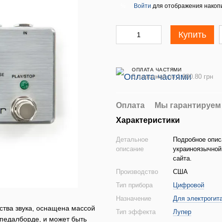
Войти
для отображения накопи
%
Купить
ОПЛАТА ЧАСТЯМИ
5 платежей по 1 880.80 грн
Оплата
Мы гарантируем
Характеристики
Детальное
Подробное опис
описание
украиноязычной
сайта.
Производство
США
Тип прибора
Цифровой
Назначение
Для электрогит
ства звука, оснащена массой
Тип эффекта
Лупер
 педалборде, и может быть