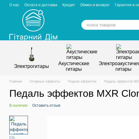
Перейти к основному контенту
О нас
Оплата и доставка
Кредит
Обмен и возврат
Гарантия и с
Отзывы о магазине
Вакансии
Статьи
Акустические
Электроакустиче
Электрогитары
гитары
гитары
Главная
Гитарные эффекты
Педали эффектов
Педаль эффектов MXR
Педаль эффектов MXR Clon
В наличии
Оставить отзыв