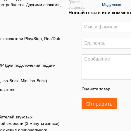
Группа
 потребности. Другими словами,
Модуляція
эффекта
Новый отзыв или коммен
реключатели Play/Stop, Rec/Dub
XP (для подключения педали
o-Brick, Mini Iso-Brick)
Оцените товар
зователя
Отправить
ителей звуковых
ой скорости (3 минуты записи)
дключение опционального