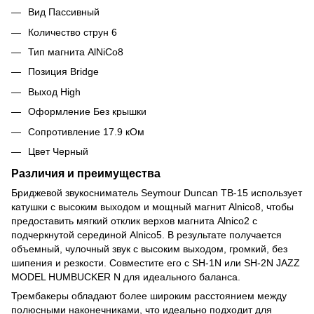
Вид Пассивный
Количество струн 6
Тип магнита AlNiCo8
Позиция Bridge
Выход High
Оформление Без крышки
Сопротивление 17.9 кОм
Цвет Черный
Различия и преимущества
Бриджевой звукосниматель Seymour Duncan TB-15 использует
катушки с высоким выходом и мощный магнит Alnico8, чтобы
предоставить мягкий отклик верхов магнита Alnico2 с
подчеркнутой серединой Alnico5. В результате получается
объемный, чулочный звук с высоким выходом, громкий, без
шипения и резкости. Совместите его с SH-1N или SH-2N JAZZ
MODEL HUMBUCKER N для идеального баланса.
Трембакеры обладают более широким расстоянием между
полюсными наконечниками, что идеально подходит для