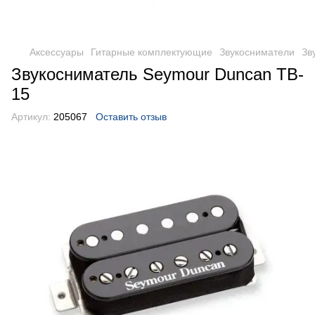
Аксессуары
Гитарные комплектующие
Звукосниматели
Зв
Звукосниматель Seymour Duncan TB-
15
Артикул:
205067
Оставить отзыв