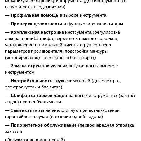
механику и электронику инструмента (для инструментов с
возможностью подключения)
—
Профильная помощь
в выборе инструмента
—
Проверка целостности
и функционирования гитары
—
Комплексная настройка
инструмента (регулировка
анкера, прогиба грифа, верхнего и нижнего порожков,
установление оптимальной высоты струн согласно
параметров производителя, подстройка мензуры
(интонирование) на электро- и бас гитарах)
—
Замена струн
при условии покупки новых вместе с
инструментом
—
Настройка высоты
звукоснимателей (для электро-,
электроакустик и бас гитар)
—
Шлифовка кромок ладов
на новых инструментах (закатка
ладов) при необходимости
—
Замена гитары
на аналогичную при возникновении
гарантийного случая (в течение одной недели)
—
Приоритетное обслуживание
(первоочередная отправка
заказа и
обслуживание в мастерской)