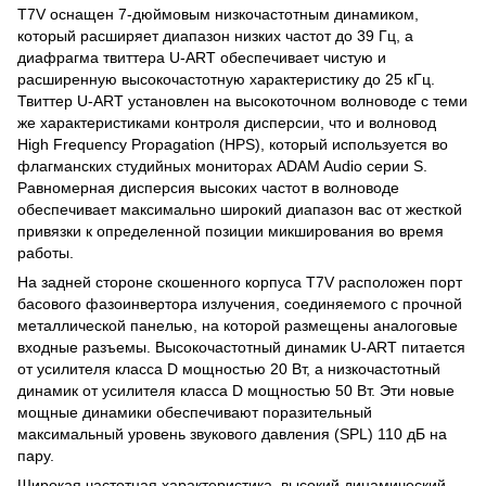
T7V оснащен 7-дюймовым низкочастотным динамиком,
который расширяет диапазон низких частот до 39 Гц, а
диафрагма твиттера U-ART обеспечивает чистую и
расширенную высокочастотную характеристику до 25 кГц.
Твиттер U-ART установлен на высокоточном волноводе с теми
же характеристиками контроля дисперсии, что и волновод
High Frequency Propagation (HPS), который используется во
флагманских студийных мониторах ADAM Audio серии S.
Равномерная дисперсия высоких частот в волноводе
обеспечивает максимально широкий диапазон вас от жесткой
привязки к определенной позиции микширования во время
работы.
На задней стороне скошенного корпуса T7V расположен порт
басового фазоинвертора излучения, соединяемого с прочной
металлической панелью, на которой размещены аналоговые
входные разъемы. Высокочастотный динамик U-ART питается
от усилителя класса D мощностью 20 Вт, а низкочастотный
динамик от усилителя класса D мощностью 50 Вт. Эти новые
мощные динамики обеспечивают поразительный
максимальный уровень звукового давления (SPL) 110 дБ на
пару.
Широкая частотная характеристика, высокий динамический