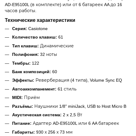
AD-E95100L (в комплекте) или от 6 батареек AA до 16
часов работы.
Технические характеристики
Серия:
Casiotone
Количество клавиш:
61
Тип клавиш:
Динамические
Полифония:
32 ноты
Тембры:
122
Банк композиций:
60
Эффекты:
Реверберация (4 типа), Volume Sync EQ
Автоаккомпанемент:
61 стиль
MIDI:
Приём
Разъёмы:
Наушники 1/8" miniJack, USB to Host Micro B
Акустическая система:
2 x 2,5 Вт
Питание:
Адаптер AD-E95100L или 6 AA батареек
Габариты:
930 х 256 х 73 мм