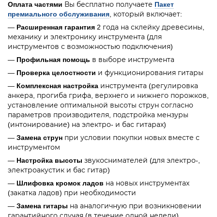
Оплата частями
Вы бесплатно получаете
Пакет
премиального обслуживания
, который включает:
—
Расширенная гарантия
2 года на склейку древесины,
механику и электронику инструмента (для
инструментов с возможностью подключения)
—
Профильная помощь
в выборе инструмента
—
Проверка целостности
и функционирования гитары
—
Комплексная настройка
инструмента (регулировка
анкера, прогиба грифа, верхнего и нижнего порожков,
установление оптимальной высоты струн согласно
параметров производителя, подстройка мензуры
(интонирование) на электро- и бас гитарах)
—
Замена струн
при условии покупки новых вместе с
инструментом
—
Настройка высоты
звукоснимателей (для электро-,
электроакустик и бас гитар)
—
Шлифовка кромок ладов
на новых инструментах
(закатка ладов) при необходимости
—
Замена гитары
на аналогичную при возникновении
гарантийного случая (в течение одной недели)