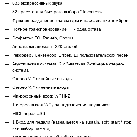
633 экспрессивных звука
32 пресета для быстрого выбора " favorites»
Функция разделения клавиатуры и наслаивание тембров
Полное транспонирование + / - одна октава
Эффекты: EQ, Reverb, Chorus
Автоаккомпанемент: 220 стилей
Рекордер / Секвенсор: 1 трек, 10 пользовательских песен
Акустическая система: 2 х 3-ваттная 2-спікерна стерео-
система
Стерео ¼ " линейные выходы
Стерео ¼ " линейные входы
Микрофонный вход: ¼ " Hi-Z
1 стерео выход ¼ " для подключения наушников
MIDI: через USB
1 Вход для педали (назначается на sustain, soft, start / stop
или выбор памяти)
Комплектация: сетевой кабель, пюпитр