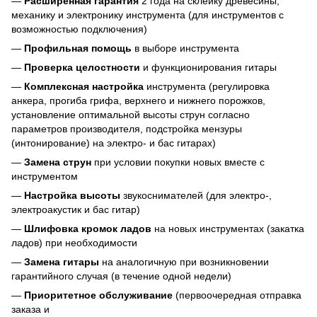
—
Расширенная гарантия
2 года на склейку древесины,
механику и электронику инструмента (для инструментов с
возможностью подключения)
—
Профильная помощь
в выборе инструмента
—
Проверка целостности
и функционирования гитары
—
Комплексная настройка
инструмента (регулировка
анкера, прогиба грифа, верхнего и нижнего порожков,
установление оптимальной высоты струн согласно
параметров производителя, подстройка мензуры
(интонирование) на электро- и бас гитарах)
—
Замена струн
при условии покупки новых вместе с
инструментом
—
Настройка высоты
звукоснимателей (для электро-,
электроакустик и бас гитар)
—
Шлифовка кромок ладов
на новых инструментах (закатка
ладов) при необходимости
—
Замена гитары
на аналогичную при возникновении
гарантийного случая (в течение одной недели)
—
Приоритетное обслуживание
(первоочередная отправка
заказа и