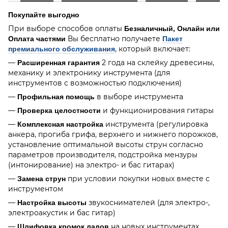
Покупайте выгодно
При выборе способов оплаты
Безналичный, Онлайн или
Вы бесплатно получаете
Оплата частями
Пакет
, который включает:
премиального обслуживания
—
2 года на склейку древесины,
Расширенная гарантия
механику и электронику инструмента (для
инструментов с возможностью подключения)
—
в выборе инструмента
Профильная помощь
—
и функционирования гитары
Проверка целостности
—
инструмента (регулировка
Комплексная настройка
анкера, прогиба грифа, верхнего и нижнего порожков,
установление оптимальной высоты струн согласно
параметров производителя, подстройка мензуры
(интонирование) на электро- и бас гитарах)
—
при условии покупки новых вместе с
Замена струн
инструментом
—
звукоснимателей (для электро-,
Настройка высоты
электроакустик и бас гитар)
—
на новых инструментах
Шлифовка кромок ладов