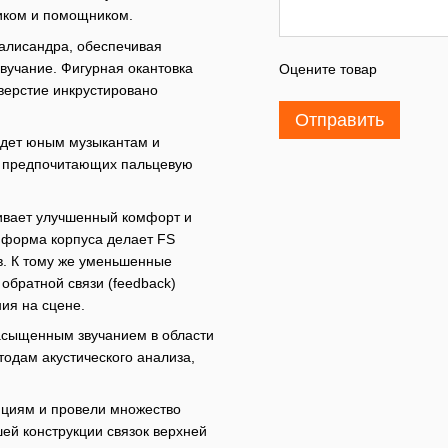
иком и помощником.
палисандра, обеспечивая
вучание. Фигурная окантовка
Оцените товар
верстие инкрустировано
Отправить
йдет юным музыкантам и
в, предпочитающих пальцевую
чивает улучшенный комфорт и
я форма корпуса делает FS
в. К тому же уменьшенные
обратной связи (feedback)
ия на сцене.
асыщенным звучанием в области
одам акустического анализа,
ициям и провели множество
ей конструкции связок верхней