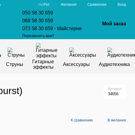
Сравнение
Укр
Рус
Желания
Вход
е
050 58 30 659
068 58 30 659
Мой заказ
073 58 30 659 - Майстерня
Перезвонить вам?
Гитарные
Струны
Аксессуары
Аудиотехника
эффекты
urst)
Артикул
34656
К сравнению
В желания