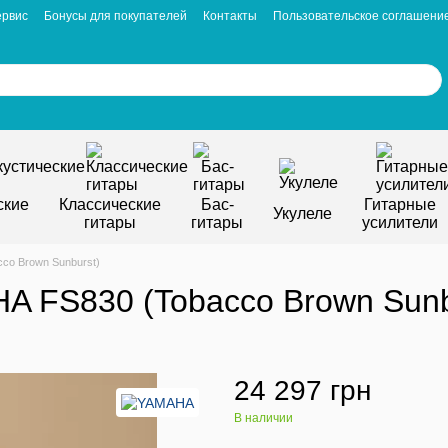
ервис
Бонусы для покупателей
Контакты
Пользовательское соглашени
ские
Классические
Бас-
Гитарные
Укулеле
гитары
гитары
усилители
co Brown Sunburst)
A FS830 (Tobacco Brown Sunb
24 297 грн
В наличии