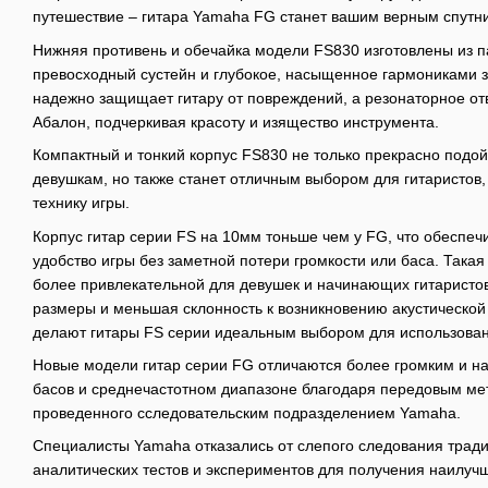
путешествие – гитара Yamaha FG станет вашим верным спутн
Нижняя противень и обечайка модели FS830 изготовлены из 
превосходный сустейн и глубокое, насыщенное гармониками з
надежно защищает гитару от повреждений, а резонаторное от
Абалон, подчеркивая красоту и изящество инструмента.
Компактный и тонкий корпус FS830 не только прекрасно подо
девушкам, но также станет отличным выбором для гитаристо
технику игры.
Корпус гитар серии FS на 10мм тоньше чем у FG, что обеспе
удобство игры без заметной потери громкости или баса. Така
более привлекательной для девушек и начинающих гитаристо
размеры и меньшая склонность к возникновению акустической 
делают гитары FS серии идеальным выбором для использован
Новые модели гитар серии FG отличаются более громким и н
басов и среднечастотном диапазоне благодаря передовым мет
проведенного сследовательским подразделением Yamaha.
Специалисты Yamaha отказались от слепого следования трад
аналитических тестов и экспериментов для получения наилучш