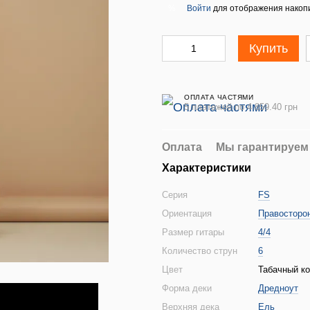
Войти
для отображения накопи
%
Купить
ОПЛАТА ЧАСТЯМИ
5 платежей по 4 859.40 грн
Оплата
Мы гарантируем
Характеристики
Серия
FS
Ориентация
Правосторо
Размер гитары
4/4
Количество струн
6
Цвет
Табачный ко
Форма деки
Дредноут
Верхняя дека
Ель