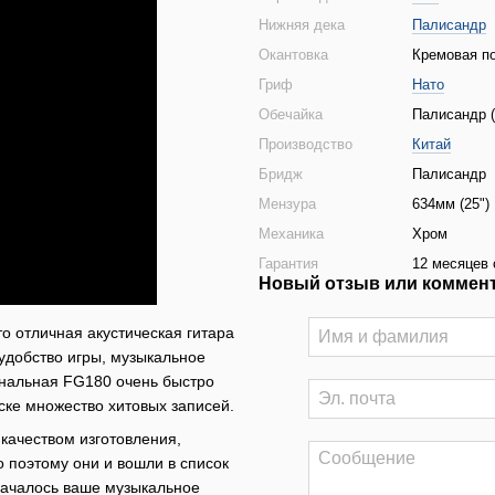
Нижняя дека
Палисандр
Окантовка
Кремовая по
Гриф
Нато
Обечайка
Палисандр (
Производство
Китай
Бридж
Палисандр
Мензура
634мм (25")
Механика
Хром
Гарантия
12 месяцев 
Новый отзыв или коммен
о отличная акустическая гитара
удобство игры, музыкальное
гинальная FG180 очень быстро
ке множество хитовых записей.
 качеством изготовления,
 поэтому они и вошли в список
началось ваше музыкальное