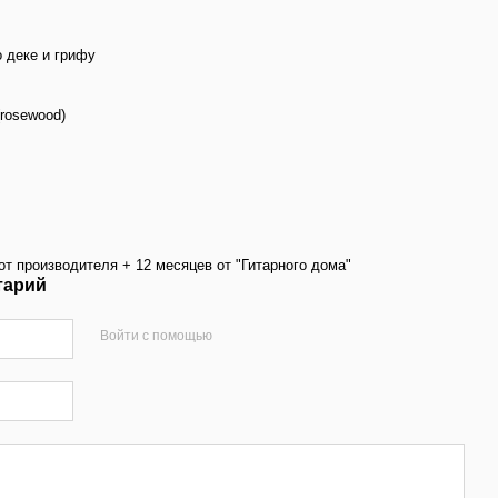
 деке и грифу
rosewood)
от производителя + 12 месяцев от "Гитарного дома"
тарий
Войти с помощью