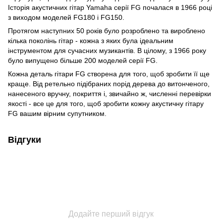
Історія акустичних гітар Yamaha серії FG почалася в 1966 році
з виходом моделей FG180 і FG150.
Протягом наступних 50 років було розроблено та вироблено
кілька поколінь гітар - кожна з яких була ідеальним
інструментом для сучасних музикантів. В цілому, з 1966 року
було випущено більше 200 моделей серії FG.
Кожна деталь гітари FG створена для того, щоб зробити її ще
краще. Від ретельно підібраних порід дерева до витонченого,
нанесеного вручну, покриття і, звичайно ж, численні перевірки
якості - все це для того, щоб зробити кожну акустичну гітару
FG вашим вірним супутником.
Відгуки
Додайте перший відгук