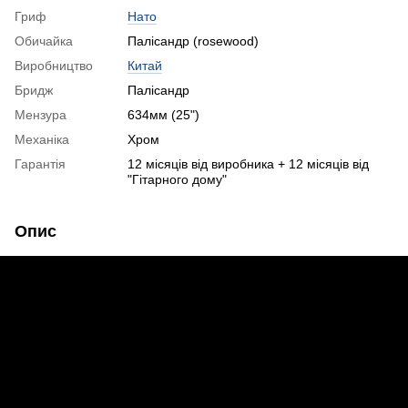
Гриф
Нато
Обичайка
Палісандр (rosewood)
Виробництво
Китай
Бридж
Палісандр
Мензура
634мм (25")
Механіка
Хром
Гарантія
12 місяців від виробника + 12 місяців від
"Гітарного дому"
Опис