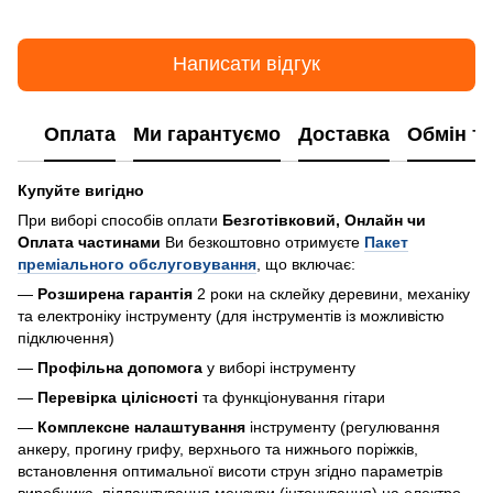
Написати відгук
Оплата
Ми гарантуємо
Доставка
Обмін т
Купуйте вигідно
При виборі способів оплати
Безготівковий, Онлайн чи
Оплата частинами
Ви безкоштовно отримуєте
Пакет
преміального обслуговування
, що включає:
—
Розширена гарантія
2 роки на склейку деревини, механіку
та електроніку інструменту (для інструментів із можливістю
підключення)
—
Профільна допомога
у виборі інструменту
—
Перевірка цілісності
та функціонування гітари
—
Комплексне налаштування
інструменту (регулювання
анкеру, прогину грифу, верхнього та нижнього поріжків,
встановлення оптимальної висоти струн згідно параметрів
виробника, підлаштування мензури (інтонування) на електро-