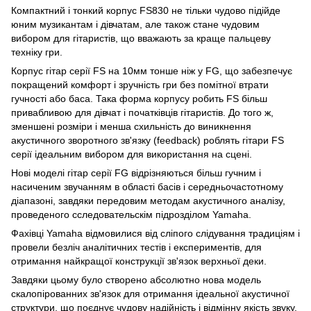
Компактний і тонкий корпус FS830 не тільки чудово підійде
юним музикантам і дівчатам, але також стане чудовим
вибором для гітаристів, що вважають за краще пальцеву
техніку гри.
Корпус гітар серії FS на 10мм тонше ніж у FG, що забезпечує
покращений комфорт і зручність гри без помітної втрати
гучності або баса. Така форма корпусу робить FS більш
привабливою для дівчат і початківців гітаристів. До того ж,
зменшені розміри і менша схильність до виникнення
акустичного зворотного зв'язку (feedback) роблять гітари FS
серії ідеальним вибором для використання на сцені.
Нові моделі гітар серії FG відрізняються більш гучним і
насиченим звучанням в області басів і середньочастотному
діапазоні, завдяки передовим методам акустичного аналізу,
проведеного сследовательскім підрозділом Yamaha.
Фахівці Yamaha відмовилися від сліпого слідування традиціям і
провели безліч аналітичних тестів і експериментів, для
отримання найкращої конструкції зв'язок верхньої деки.
Завдяки цьому було створено абсолютно нова модель
скалопірованних зв'язок для отримання ідеальної акустичної
структури, що поєднує чудову надійність і відмінну якість звуку.