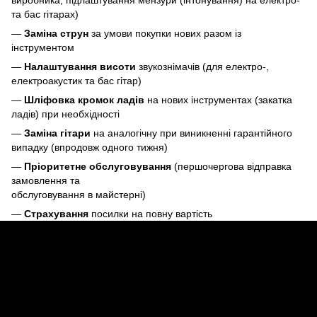
та бас гітарах)
—
Заміна струн
за умови покупки нових разом із
інструментом
—
Налаштування висоти
звукознімачів (для електро-,
електроакустик та бас гітар)
—
Шліфовка кромок ладів
на нових інструментах (закатка
ладів) при необхідності
—
Заміна гітари
на аналогічну при виникненні гарантійного
випадку (впродовж одного тижня)
—
Пріоритетне обслуговування
(першочергова відправка
замовлення та
обслуговування в майстерні)
—
Страхування
посилки на повну вартість