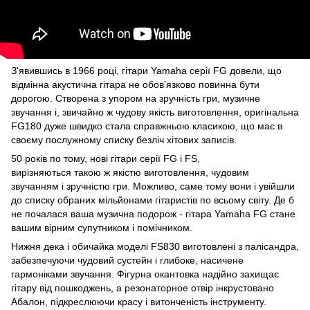
З'явившись в 1966 році, гітари Yamaha серії FG довели, що
відмінна акустична гітара не обов'язково повинна бути
дорогою. Створена з упором на зручність гри, музичне
звучання і, звичайно ж чудову якість виготовлення, оригінальна
FG180 дуже швидко стала справжньою класикою, що має в
своєму послужному списку безліч хітових записів.
50 років по тому, нові гітари серії FG і FS,
вирізняються такою ж якістю виготовлення, чудовим
звучанням і зручністю гри. Можливо, саме тому вони і увійшли
до списку обраних мільйонами гітаристів по всьому світу. Де б
не почалася ваша музична подорож - гітара Yamaha FG стане
вашим вірним супутником і помічником.
Нижня дека і обичайка моделі FS830 виготовлені з палісандра,
забезпечуючи чудовий сустейн і глибоке, насичене
гармоніками звучання. Фігурна окантовка надійно захищає
гітару від пошкоджень, а резонаторное отвір інкрустовано
Абалон, підкреслюючи красу і витонченість інструменту.