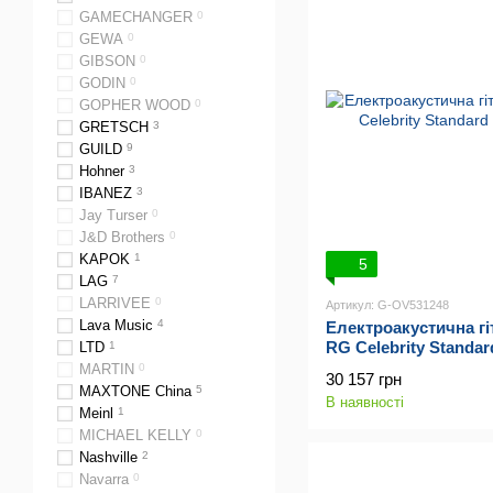
GAMECHANGER
0
GEWA
0
GIBSON
0
GODIN
0
GOPHER WOOD
0
GRETSCH
3
GUILD
9
Hohner
3
IBANEZ
3
Jay Turser
0
J&D Brothers
0
KAPOK
1
5
LAG
7
LARRIVEE
0
Артикул: G-OV531248
Lava Music
4
Електроакустична гі
RG Celebrity Standar
LTD
1
MARTIN
0
30 157 грн
MAXTONE China
5
В наявності
Meinl
1
MICHAEL KELLY
0
Nashville
2
Navarra
0