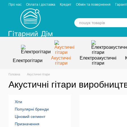
Перейти к основному контенту
Про нас
Оплата і доставка
Кредит
Обмін та повернення
Гаранті
Відгуки про магазин
Вакансії
Статті
Акустичні
Електроакустичні
Електрогітари
гітари
гітари
Головна
Акустичні гітари
Акустичні гітари виробницт
Хіти
Популярні бренди
Ціновий сегмент
Призначення