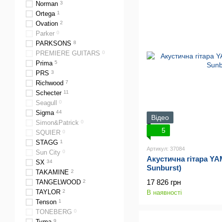
Norman
3
Ortega
1
Ovation
2
Parker
0
PARKSONS
8
PREMIERE GUITARS
0
Prima
5
PRS
3
Richwood
7
Schecter
11
Seagull
0
Sigma
44
Відео
Simon&Patrick
0
5
SQUIER
0
STAGG
1
Артикул: 37084
Sun City
0
Акустична гітара Y
SX
34
Sunburst)
TAKAMINE
2
17 826 грн
TANGELWOOD
2
TAYLOR
2
В наявності
Tenson
1
TONEBERG
0
Tyma
9