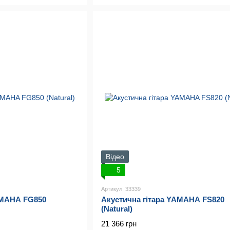
Відео
5
Артикул: 33339
AMAHA FG850
Акустична гітара YAMAHA FS820
(Natural)
21 366 грн