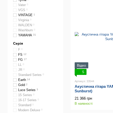
Vater
0
VGS
0
VINTAGE
1
Virginia
0
WALDEN
0
Washburn
0
YAMAHA
31
Серія
F
0
FS
12
FG
17
LL
0
Відео
JR
0
5
Standard Series
0
Earth
14
Артикул: 33544
Gold
2
Акустична гітара Y
Luce Series
3
Sunburst)
15 Series
0
21 366 грн
16-17 Series
0
В наявності
Standard
0
Modern Deluxe
0