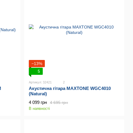
−13%
5
Артикул: 32421
2
M
Акустична гітара MAXTONE WGC4010
(Natural)
4 099 грн
4 695 грн
В наявності