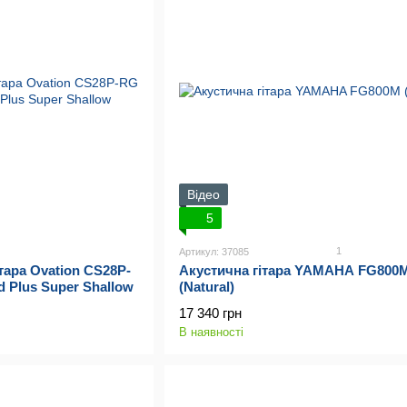
Відео
5
1
Артикул: 37085
тара Ovation CS28P-
Акустична гітара YAMAHA FG800
d Plus Super Shallow
(Natural)
17 340 грн
В наявності