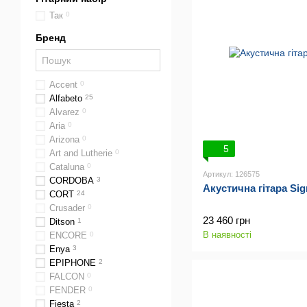
Так
0
Бренд
Accent
0
Alfabeto
25
Alvarez
0
Aria
0
Arizona
0
5
Art and Lutherie
0
Cataluna
0
Артикул: 126575
CORDOBA
3
Акустична гітара Si
CORT
24
Crusader
0
23 460 грн
Ditson
1
В наявності
ENCORE
0
Enya
3
EPIPHONE
2
FALCON
0
FENDER
0
Fiesta
2