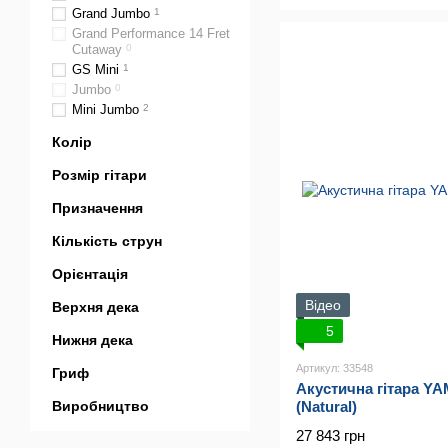
Grand Jumbo
1
Grand Performance 14 Fret
Cutaway
0
GS Mini
1
Jumbo
0
Mini Jumbo
2
Колір
Розмір гітари
Призначення
Кількість струн
Орієнтація
Відео
Верхня дека
5
Нижня дека
Артикул: 33548
Гриф
Акустична гітара Y
(Natural)
Виробництво
27 843 грн