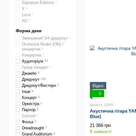
Signature Editions
0
Х
0
Luce
0
AD
0
Форма деки
Зменшений 3/4 дредноут
0
Orchestra Model (OM) /
концертна
0
Концертна
0
Аудиторіум
33
Гранд концерт
0
Джамбо
8
Дредноут
156
Дредноут/Вестерн
2
Відео
Інше
9
5
Концерт
4
Оркестра
1
Артикул: 33545
Парлор
5
Акустична гітара Y
Сoncert
0
Blue)
Фольк
2
21 366 грн
Dreadnought
7
В наявності
Grand Auditorium
4