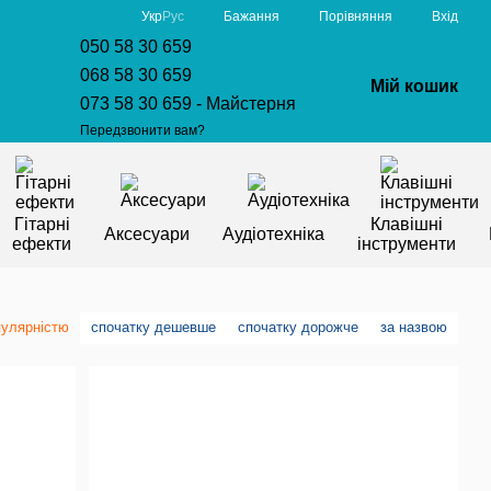
Порівняння
Укр
Рус
Бажання
Вхід
050 58 30 659
068 58 30 659
Мій кошик
073 58 30 659 - Майстерня
Передзвонити вам?
Гітарні
Клавішні
Аксесуари
Аудіотехніка
ефекти
інструменти
пулярністю
спочатку дешевше
спочатку дорожче
за назвою