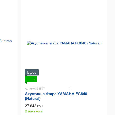
Відео
5
1
Артикул: 33547
Акустична гітара YAMAHA FG840
(Natural)
27 843 грн
В наявності