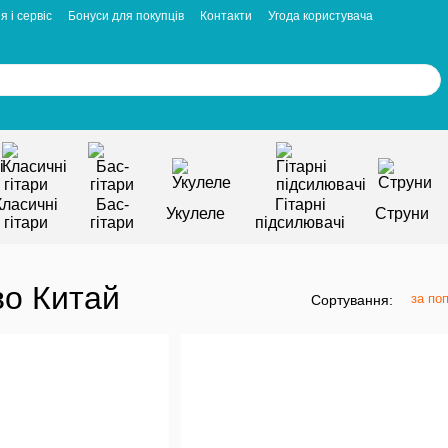
я і сервіс
Бонуси для покупців
Контакти
Угода користувача
Класичні
Бас-
Гітарні
Укулеле
Струни
гітари
гітари
підсилювачі
во Китай
за по
Сортування: