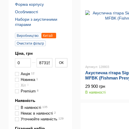
Форма корпусу
Особливості
Набори з акустичними
гітарами
Виробництво:
Китай
Очистити фільтр
Ціна, грн
От Ціна, грн
До Ціна, грн
ОК
Артикул: 128803
Акустична гітара Sig
Акція
12
MFBK (Fishman Presys
Новинка
1
Хіт
0
29 900 грн
Premium
8
В наявності
Наявність
В наявності
135
Немає в наявності
2
Уточнюйте наявність
129
Гітарний набір