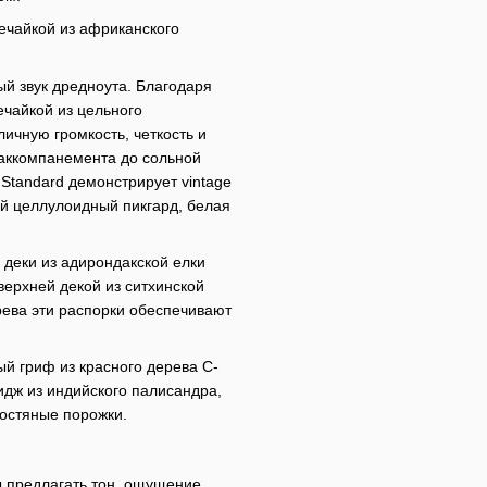
бечайкой из африканского
ый звук дредноута. Благодаря
ечайкой из цельного
ичную громкость, четкость и
о аккомпанемента до сольной
Standard демонстрирует vintage
й целлулоидный пикгард, белая
деки из адирондакской елки
верхней декой из ситхинской
рева эти распорки обеспечивают
й гриф из красного дерева С-
дж из индийского палисандра,
костяные порожки.
ы предлагать тон, ощущение,