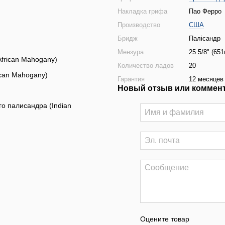
Накладка грифа
Пао Ферро
Производство
США
Бридж
Палісандр
Мензура
25 5/8" (65
frican Mahogany)
Количество ладов
20
ican Mahogany)
Гарантия
12 месяцев 
Новый отзыв или коммен
о палисандра (Indian
Оцените товар