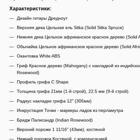
Характеристики:
Дизайн гитары Дредноут
Верхняя дека Цельная ель Sitka (Solid Sitka Spruce)
Нижняя дека Цельное африканское красное дерево (Solid A
Обычайка Цельное африканское красное дерево (Solid Afr
Окантовка White ABS
Гриф Красное дерево (Mahogany) с накладкой из индийског
Rosewood)
Профиль грифа C Shape
Толщина грифа 21мм (1-й строй), 22.5 мм (9-й строй).
Радиус накладки грифа 12" (305мм)
Инкрустация Точки - маркеры ладов из перламутра
Бридж Палисандр (Indian Rosewood)
Верхний пороже 1 11/16" (43мм), костяной
Нижний порожок Костяной, с компенсацией