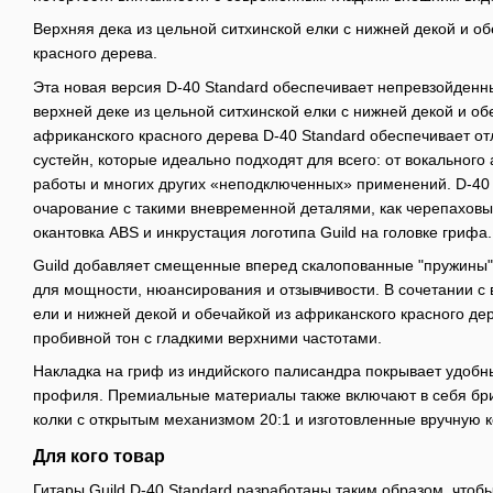
Верхняя дека из цельной ситхинской елки с нижней декой и о
красного дерева.
Эта новая версия D-40 Standard обеспечивает непревзойденн
верхней деке из цельной ситхинской елки с нижней декой и об
африканского красного дерева D-40 Standard обеспечивает отл
сустейн, которые идеально подходят для всего: от вокальног
работы и многих других «неподключенных» применений. D-40 
очарование с такими вневременной деталями, как черепаховы
окантовка ABS и инкрустация логотипа Guild на головке грифа.
Guild добавляет смещенные вперед скалопованные "пружины" 
для мощности, нюансирования и отзывчивости. В сочетании с 
ели и нижней декой и обечайкой из африканского красного де
пробивной тон с гладкими верхними частотами.
Накладка на гриф из индийского палисандра покрывает удобны
профиля. Премиальные материалы также включают в себя бри
колки с открытым механизмом 20:1 и изготовленные вручную 
Для кого товар
Гитары Guild D-40 Standard разработаны таким образом, чтоб