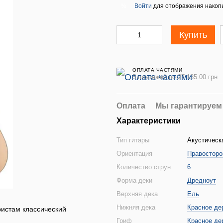
Войти
для отображения накопи
%
Купить
ОПЛАТА ЧАСТЯМИ
5 платежей по 27 135.00 грн
Оплата
Мы гарантируем
Характеристики
Тип гитары
Акустическ
Ориентация
Правосторо
Количество струн
6
Форма деки
Дредноут
Верхняя дека
Ель
Нижняя дека
Красное де
ристам классический
Гриф
Красное де