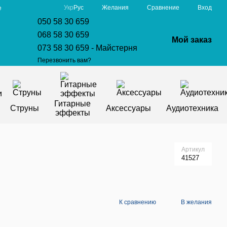
Сравнение
Укр
Рус
Желания
Вход
е
050 58 30 659
068 58 30 659
Мой заказ
073 58 30 659 - Майстерня
Перезвонить вам?
Гитарные
Струны
Аксессуары
Аудиотехника
эффекты
Артикул
41527
К сравнению
В желания