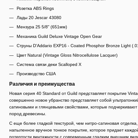
Розетка ABS Rings
Лады 20 Jescar 43080
Мензура 25 5/8" (651мм)
Механика Guild Deluxe Vintage Open Gear
Струны D'Addario EXP16 - Coated Phosphor Bronze Light (.01
Цвет Natural (Vintage Gloss Nitrocellulose Lacquer)
Система связи деки Scalloped X
Производство США
Различия и преимущества
Новая серия 40 Standard от Guild представляет покрытие Vintag
совершенно новое убранство представляет собой ультратонки
сатиновыми и глянцевыми свойствами, которые подчеркивают 
пород древесины.
С еще более гладкой текстурой, чем нитро-сатиновая отделка,
напыленное вручное тонкое покрытие, которое придает каждо
потертости винтажности с современным гладким внешним вид