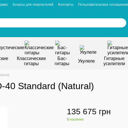
ервис
Бонусы для покупателей
Контакты
Пользовательское соглашени
ские
Классические
Бас-
Гитарные
Укулеле
гитары
гитары
усилители
atural)
-40 Standard (Natural)
135 675 грн
В наличии