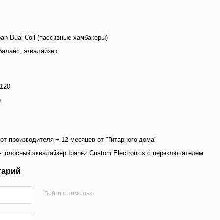
an Dual Coil (пассивные хамбакеры)
баланс, эквалайзер
B120
)
от производителя + 12 месяцев от "Гитарного дома"
3-полосный эквалайзер Ibanez Custom Electronics с переключателем
тарий
Войти с помощью