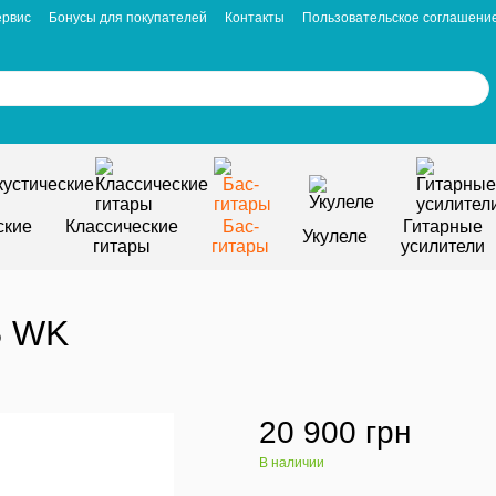
ервис
Бонусы для покупателей
Контакты
Пользовательское соглашени
ские
Классические
Бас-
Гитарные
Укулеле
гитары
гитары
усилители
B WK
20 900 грн
В наличии