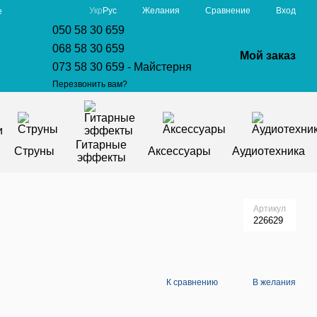
Сравнение
Укр
Рус
Желания
Вход
е
050 58 30 659
068 58 30 659
Мой заказ
073 58 30 659 - Майстерня
Перезвонить вам?
Гитарные
Струны
Аксессуары
Аудиотехника
эффекты
Артикул
226629
К сравнению
В желания