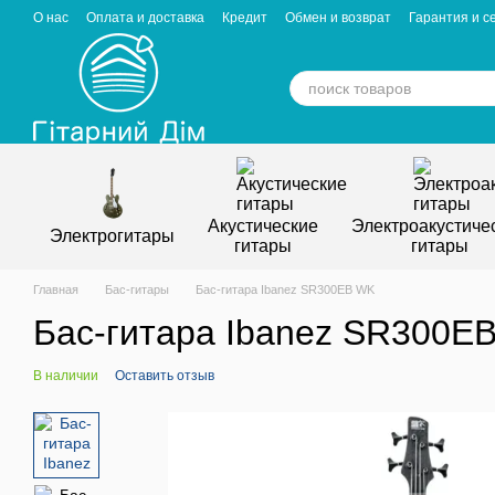
Перейти к основному контенту
О нас
Оплата и доставка
Кредит
Обмен и возврат
Гарантия и с
Отзывы о магазине
Вакансии
Статьи
Акустические
Электроакустиче
Электрогитары
гитары
гитары
Главная
Бас-гитары
Бас-гитара Ibanez SR300EB WK
Бас-гитара Ibanez SR300E
В наличии
Оставить отзыв