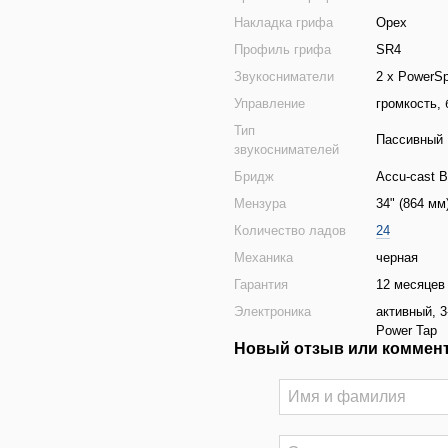
Накладка грифа
Орех
Профиль грифа
SR4
Звукосниматели
2 x PowerSp
Управление
громкость, 
Тип
Пассивный
звукоснимателей
Бридж
Accu-cast 
Мензура
34" (864 мм
Количество ладов
24
Механика
черная
Гарантия
12 месяцев 
Электроника
активный, 
Power Tap
Новый отзыв или коммен