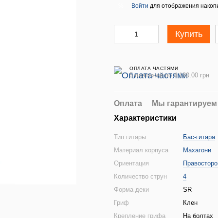
Войти
для отображения накопи
%
Купить
ОПЛАТА ЧАСТЯМИ
5 платежей по 4 180.00 грн
Оплата
Мы гарантируем
Характеристики
Тип гитары
Бас-гитара
Материал корпуса
Махагони
Ориентация
Правосторо
Количество струн
4
Форма деки
SR
Гриф
Клен
Крепление грифа
На болтах