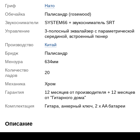
Гриф
Нато
Обечайка
Палисандр (rosewood)
Звукосниматели
SYSTEM66 + звукосниматель SRT
Управление
3-полосный эквалайзер с параметрической
серединой, встроенный тюнер
Производство
Китай
Бридж
Палисандр
Мензура
634мм
Количество
20
ладов
Механика
Хром
Гарантия
12 месяцев от производителя + 12 месяцев
от "Гитарного дома"
Комплектация
Гитара, анкерный ключ, 2 x AA батареи
Описание