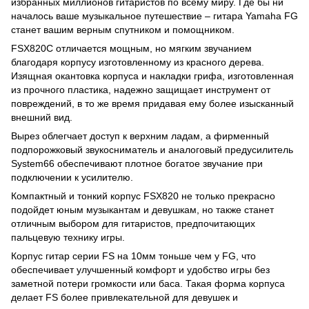
избранных миллионов гитаристов по всему миру. Где бы ни
началось ваше музыкальное путешествие – гитара Yamaha FG
станет вашим верным спутником и помощником.
FSX820C отличается мощным, но мягким звучанием
благодаря корпусу изготовленному из красного дерева.
Изящная окантовка корпуса и накладки грифа, изготовленная
из прочного пластика, надежно защищает инструмент от
повреждений, в то же время придавая ему более изысканный
внешний вид.
Вырез облегчает доступ к верхним ладам, а фирменный
подпорожковый звукосниматель и аналоговый предусилитель
System66 обеспечивают плотное богатое звучание при
подключении к усилителю.
Компактный и тонкий корпус FSX820 не только прекрасно
подойдет юным музыкантам и девушкам, но также станет
отличным выбором для гитаристов, предпочитающих
пальцевую технику игры.
Корпус гитар серии FS на 10мм тоньше чем у FG, что
обеспечивает улучшенный комфорт и удобство игры без
заметной потери громкости или баса. Такая форма корпуса
делает FS более привлекательной для девушек и