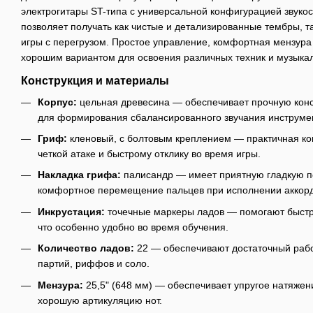
электрогитары ST-типа с универсальной конфигурацией звуко
позволяет получать как чистые и детализированные тембры, т
игры с перегрузом. Простое управление, комфортная мензур
хорошим вариантом для освоения различных техник и музыкал
Конструкция и материалы
Корпус:
цельная древесина — обеспечивает прочную конс
для формирования сбалансированного звучания инструме
Гриф:
кленовый, с болтовым креплением — практичная ко
четкой атаке и быстрому отклику во время игры.
Накладка грифа:
палисандр — имеет приятную гладкую п
комфортное перемещение пальцев при исполнении аккорд
Инкрустация:
точечные маркеры ладов — помогают быстр
что особенно удобно во время обучения.
Количество ладов:
22 — обеспечивают достаточный рабо
партий, риффов и соло.
Мензура:
25,5" (648 мм) — обеспечивает упругое натяжени
хорошую артикуляцию нот.