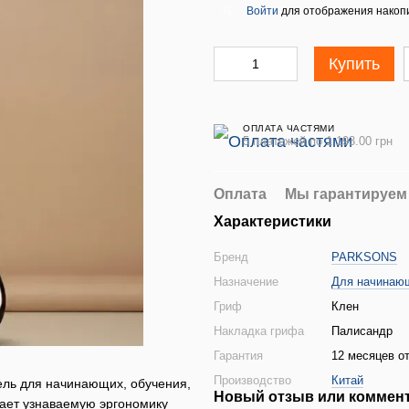
Войти
для отображения накопи
%
Купить
ОПЛАТА ЧАСТЯМИ
5 платежей по 1 193.00 грн
Оплата
Мы гарантируем
Характеристики
Бренд
PARKSONS
Назначение
Для начинаю
Гриф
Клен
Накладка грифа
Палисандр
Гарантия
12 месяцев от
Производство
Китай
ель для начинающих, обучения,
Новый отзыв или коммен
тает узнаваемую эргономику