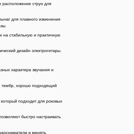
 расположение струн для
рычаг для плавного изменения
азы.
 на стабильную и практичную
ческий дизайн электрогитары.
азных характера звучания и
й тембр, хорошо подходящий
который подходит для роковых
 позволяют быстро настраивать
укосниматели и менять