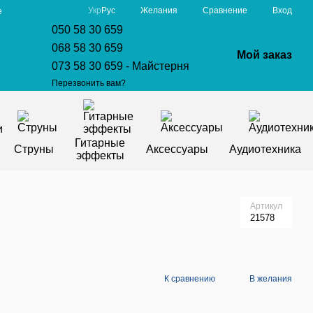
Сравнение
Укр
Рус
Желания
Вход
е
050 58 30 659
068 58 30 659
Мой заказ
073 58 30 659 - Майстерня
Перезвонить вам?
Гитарные
Струны
Аксессуары
Аудиотехника
эффекты
Артикул
21578
К сравнению
В желания