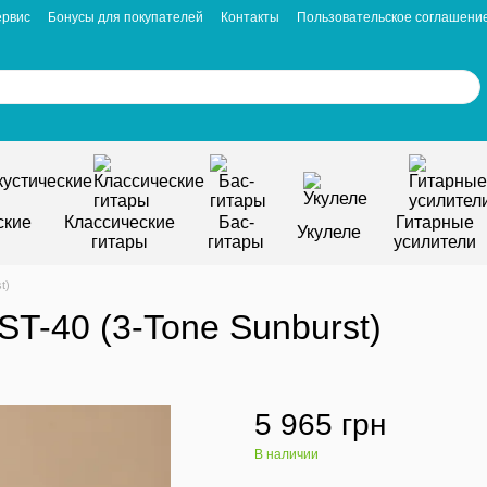
ервис
Бонусы для покупателей
Контакты
Пользовательское соглашени
ские
Классические
Бас-
Гитарные
Укулеле
гитары
гитары
усилители
t)
-40 (3-Tone Sunburst)
5 965 грн
В наличии