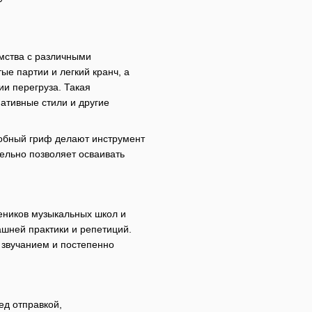
омства с различными
е партии и легкий кранч, а
и перегруза. Такая
нативные стили и другие
добный гриф делают инструмент
ельно позволяет осваивать
еников музыкальных школ и
ашней практики и репетиций.
 звучанием и постепенно
ед отправкой,