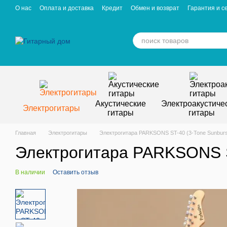
Перейти к основному контенту
О нас
Оплата и доставка
Кредит
Обмен и возврат
Гарантия и с
Отзывы о магазине
Вакансии
Статьи
Акустические
Электроакустиче
Электрогитары
гитары
гитары
Главная
Электрогитары
Электрогитара PARKSONS ST-40 (3-Tone Sunburs
Электрогитара PARKSONS ST
В наличии
Оставить отзыв