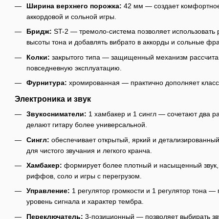
Ширина верхнего порожка:
42 мм — создает комфортное
аккордовой и сольной игры.
Бридж:
ST-2 — тремоло-система позволяет использовать 
высоты тона и добавлять вибрато в аккорды и сольные фр
Колки:
закрытого типа — защищенный механизм рассчитан
повседневную эксплуатацию.
Фурнитура:
хромированная — практично дополняет класси
Электроника и звук
Звукосниматели:
1 хамбакер и 1 сингл — сочетают два р
делают гитару более универсальной.
Сингл:
обеспечивает открытый, яркий и детализированны
для чистого звучания и легкого кранча.
Хамбакер:
формирует более плотный и насыщенный звук, 
риффов, соло и игры с перегрузом.
Управление:
1 регулятор громкости и 1 регулятор тона —
уровень сигнала и характер тембра.
Переключатель:
3-позиционный — позволяет выбирать зв