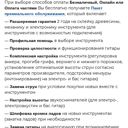
При выборе способов оплаты
Безналичный, Онлайн или
Оплата частями
Вы бесплатно получаете
Пакет
премиального обслуживания
, который включает:
—
Расширенная гарантия
2 года на склейку древесины,
механику и электронику инструмента (для
инструментов с возможностью подключения)
—
Профильная помощь
в выборе инструмента
—
Проверка целостности
и функционирования гитары
—
Комплексная настройка
инструмента (регулировка
анкера, прогиба грифа, верхнего и нижнего порожков,
установление оптимальной высоты струн согласно
параметров производителя, подстройка мензуры
(интонирование) на электро- и бас гитарах)
—
Замена струн
при условии покупки новых вместе с
инструментом
—
Настройка высоты
звукоснимателей (для электро-,
электроакустик и бас гитар)
—
Шлифовка кромок ладов
на новых инструментах
(закатка ладов) при необходимости
—
Замена гитары
на аналогичную при возникновении