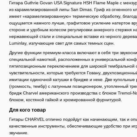
Гитара Guthrie Govan USA Signature HSH Flame Maple с мензу
из карамелизированной липы San Dimas. Гриф из огненного к
имеет «карамелизированную» термическую обработку, благода
ощущается намного лучше, графитовое усиление натертое вр
стороне и удобным колесом регулировки анкерного стержня на
нержавеющей стали и специальные вставки из черного дерева,
Luminlay, излучающие свет для самых темных сцен.
Другие функции премиум-класса включают в себя три звукосн
специальной намоткой, расположенных в универсальной конф
пятипозиционным переключением для широкой тембральной о
чувствительности, которые требуются Говану, двухпозиционн
имитации одиночной катушки в бридже и неке. Две купольные 
(громкость, тембр) с латунным позиционером, утопленный тр
бридж Charvel американского производства с блоком Tremol-
блоком, костяной гайкой и хромированной фурнитурой.
Для кого товар
Гитары CHARVEL отлично подойдут как начинающим, так и оп
качественные инструменты, обеспечивающие удобство при иг
звучание.