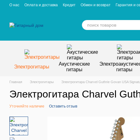
Перейти к основному контенту
О нас
Оплата и доставка
Кредит
Обмен и возврат
Гарантия и с
Отзывы о магазине
Вакансии
Статьи
Акустические
Электроакустиче
Электрогитары
гитары
гитары
Главная
Электрогитары
Электрогитара Charvel Guthrie Govan USA Signat
Электрогитара Charvel Gut
Уточняйте наличие
Оставить отзыв