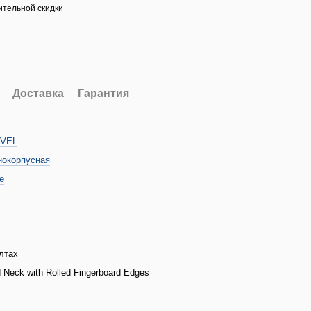
тельной скидки
Доставка
Гарантия
VEL
окорпусная
е
лтах
 Neck with Rolled Fingerboard Edges