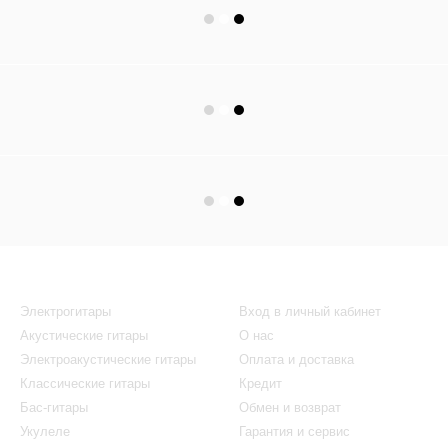
Каталог
Клиентам
Электрогитары
Вход в личный кабинет
Акустические гитары
О нас
Электроакустические гитары
Оплата и доставка
Классические гитары
Кредит
Бас-гитары
Обмен и возврат
Укулеле
Гарантия и сервис