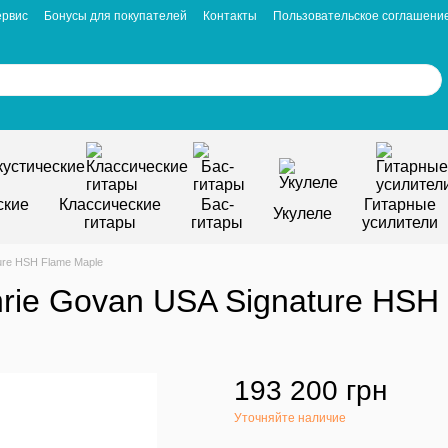
ервис
Бонусы для покупателей
Контакты
Пользовательское соглашени
ские
Классические
Бас-
Гитарные
Укулеле
гитары
гитары
усилители
ure HSH Flame Maple
hrie Govan USA Signature HSH
193 200 грн
Уточняйте наличие