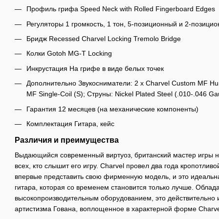
Профиль грифа Speed Neck with Rolled Fingerboard Edges
Регуляторы 1 громкость, 1 тон, 5-позиционный и 2-позиц
Бридж Recessed Charvel Locking Tremolo Bridge
Колки Gotoh MG-T Locking
Инкрустация На грифе в виде белых точек
Дополнительно Звукосниматели: 2 x Charvel Custom MF Hu
MF Single-Coil (S); Струны: Nickel Plated Steel (.010-.046 G
Гарантия 12 месяцев (на механические компоненты)
Комплектация Гитара, кейс
Различия и преимущества
Выдающийся современный виртуоз, британский мастер игры на
всех, кто слышит его игру. Charvel провел два года кропотлив
впервые представить свою фирменную модель, и это идеальн
гитара, которая со временем становится только лучше. Обла
высокопроизводительным оборудованием, это действительно
артистизма Гована, воплощенное в характерной форме Charve