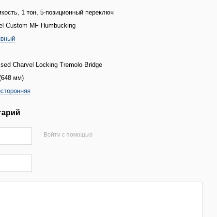
мкость, 1 тон, 5-позиционный переключ
el Custom MF Humbucking
ивный
sed Charvel Locking Tremolo Bridge
 (648 мм)
сторонняя
тарий
Войти с помощью