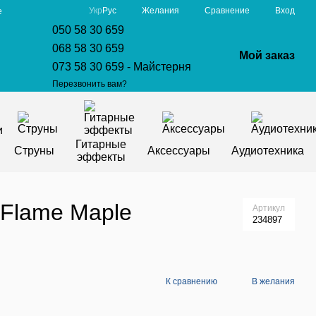
Сравнение
Укр
Рус
Желания
Вход
е
050 58 30 659
068 58 30 659
Мой заказ
073 58 30 659 - Майстерня
Перезвонить вам?
Гитарные
Струны
Аксессуары
Аудиотехника
эффекты
 Flame Maple
Артикул
234897
К сравнению
В желания