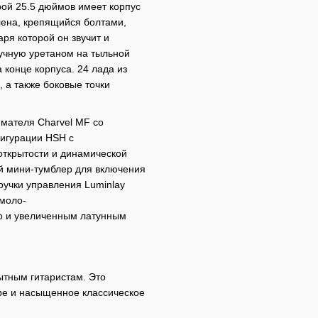
рой 25.5 дюймов имеет корпус
лена, крепящийся болтами,
ря которой он звучит и
учную уретаном на тыльной
 конце корпуса. 24 лада из
 а также боковые точки
имателя Charvel MF со
игурации HSH с
ткрытости и динамической
ый мини-тумблер для включения
ручки управления Luminlay
емоло-
No и увеличенным латунным
ытным гитаристам. Это
ре и насыщенное классическое