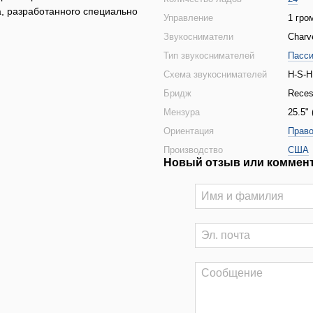
, разработанного специально
Управление
1 гро
Звукосниматели
Charv
Тип звукоснимателей
Пасс
Схема звукоснимателей
H-S-H
Бридж
Reces
Мензура
25.5"
Ориентация
Право
Производство
США
Новый отзыв или коммен