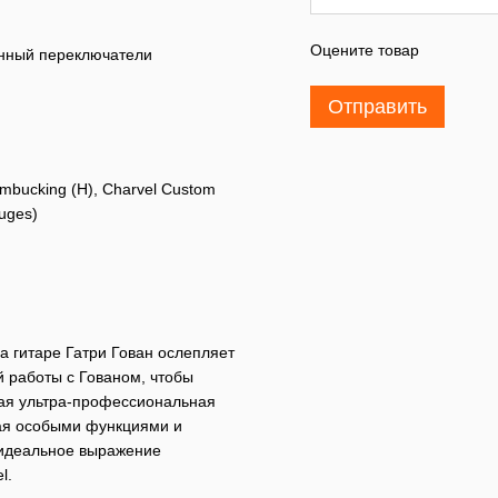
Оцените товар
ионный переключатели
Отправить
mbucking (H), Charvel Custom
auges)
 гитаре Гатри Гован ослепляет
ой работы с Гованом, чтобы
ая ультра-профессиональная
дая особыми функциями и
 идеальное выражение
l.