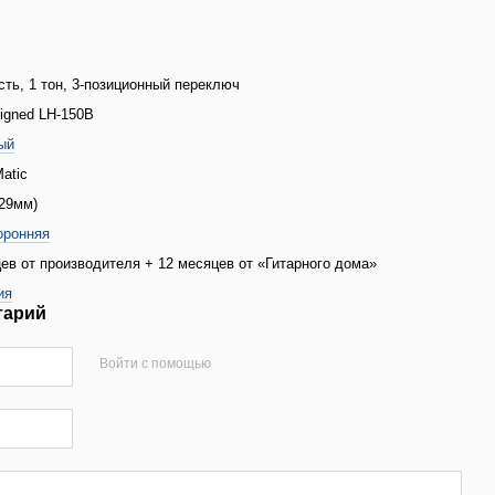
сть, 1 тон, 3-позиционный переключ
igned LH-150B
ый
atic
629мм)
оронняя
ев от производителя + 12 месяцев от «Гитарного дома»
ия
тарий
Войти с помощью