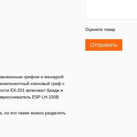
Оцените товар
Отправить
с вклеенным грифом и мензурой
ехкомпонентный кленовый гриф с
ности EX-201 включают бридж и
 звукосниматель ESP LH-150B
, но его также можно разделить