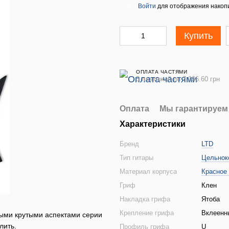
Войти
для отображения накопи
%
Купить
ОПЛАТА ЧАСТЯМИ
5 платежей по 7 096.60 грн
Оплата
Мы гарантируем
Характеристики
Бренд
LTD
Тип гитары
Цельнок
Материал корпуса
Красное
Гриф
Клен
Накладка грифа
Ятоба
Крепление грифа
Вклеенн
мыми крутыми аспектами серии
лить.
Профиль грифа
U