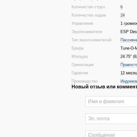
Количество струн
6
Количество ладов
24
Управление
1 громко
Звукосниматели
ESP Des
Тип звукоснимателей
Пассивн
Бридж
Tune-O-M
Мензура
24.75" (
Ориентация
Правост
Гарантия
12 месяц
Производство
Индонез
Новый отзыв или коммен