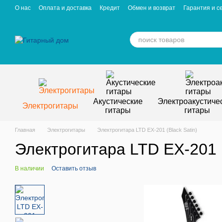
Перейти к основному контенту
О нас
Оплата и доставка
Кредит
Обмен и возврат
Гарантия и с
Отзывы о магазине
Вакансии
Статьи
Акустические
Электроакустиче
Электрогитары
гитары
гитары
Главная
Электрогитары
Электрогитара LTD EX-201 (Black Satin)
Электрогитара LTD EX-201 (
В наличии
Оставить отзыв