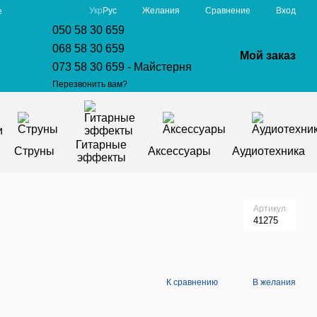
Сравнение
Укр
Рус
Желания
Вход
е
050 58 30 659
068 58 30 659
Мой заказ
073 58 30 659 - Майстерня
Перезвонить вам?
Гитарные
Струны
Аксессуары
Аудиотехника
эффекты
Артикул
41275
К сравнению
В желания