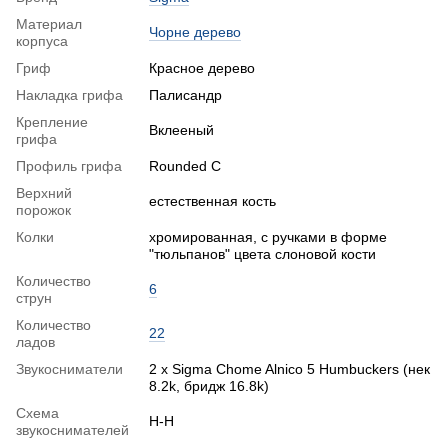
Материал
Чорне дерево
корпуса
Гриф
Красное дерево
Накладка грифа
Палисандр
Крепление
Вклееный
грифа
Профиль грифа
Rounded C
Верхний
естественная кость
порожок
Колки
хромированная, с ручками в форме
"тюльпанов" цвета слоновой кости
Количество
6
струн
Количество
22
ладов
Звукосниматели
2 x Sigma Chome Alnico 5 Humbuckers (нек
8.2k, бридж 16.8k)
Схема
H-H
звукоснимателей