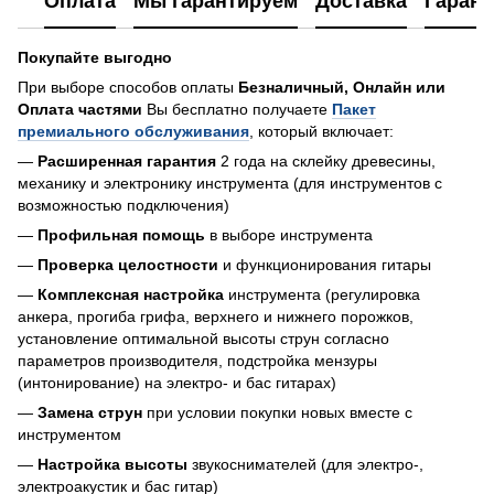
Оплата
Мы гарантируем
Доставка
Гарант
Покупайте выгодно
При выборе способов оплаты
Безналичный, Онлайн или
Оплата частями
Вы бесплатно получаете
Пакет
премиального обслуживания
, который включает:
—
Расширенная гарантия
2 года на склейку древесины,
механику и электронику инструмента (для инструментов с
возможностью подключения)
—
Профильная помощь
в выборе инструмента
—
Проверка целостности
и функционирования гитары
—
Комплексная настройка
инструмента (регулировка
анкера, прогиба грифа, верхнего и нижнего порожков,
установление оптимальной высоты струн согласно
параметров производителя, подстройка мензуры
(интонирование) на электро- и бас гитарах)
—
Замена струн
при условии покупки новых вместе с
инструментом
—
Настройка высоты
звукоснимателей (для электро-,
электроакустик и бас гитар)