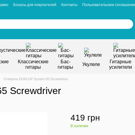
ервис
Бонусы для покупателей
Контакты
Пользовательское соглашени
ские
Классические
Бас-
Гитарные
Укулеле
гитары
гитары
усилители
Отвертка DUNLOP System 65 Screwdriver
5 Screwdriver
419 грн
В наличии