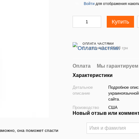
Войти
для отображения накопи
%
Купить
ОПЛАТА ЧАСТЯМИ
5 платежей по 83.80 грн
Оплата
Мы гарантируем
Характеристики
Детальное
Подробное опис
описание
украиноязычной
сайта.
Производство
США
Новый отзыв или коммен
озможно, она поможет спасти