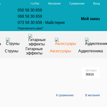
Сравнение
Укр
Рус
Желания
Вход
е
050 58 30 659
068 58 30 659
Мой заказ
073 58 30 659 - Майстерня
Перезвонить вам?
Гитарные
Струны
Аксессуары
Аудиотехника
эффекты
Артикул
36816
К сравнению
В желания