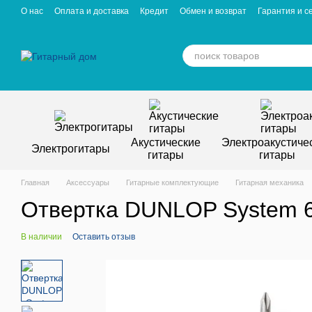
Перейти к основному контенту
О нас
Оплата и доставка
Кредит
Обмен и возврат
Гарантия и с
Отзывы о магазине
Вакансии
Статьи
Акустические
Электроакустиче
Электрогитары
гитары
гитары
Главная
Аксессуары
Гитарные комплектующие
Гитарная механика
Отвертка DUNLOP System 6
В наличии
Оставить отзыв