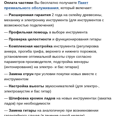
Оплата частями
Вы бесплатно получаете
Пакет
премиального обслуживания
, который включает:
—
Расширенная гарантия
2 года на склейку древесины,
механику и электронику инструмента (для инструментов с
возможностью подключения)
—
Профильная помощь
в выборе инструмента
—
Проверка целостности
и функционирования гитары
—
Комплексная настройка
инструмента (регулировка
анкера, прогиба грифа, верхнего и нижнего порожков,
установление оптимальной высоты струн согласно
параметров производителя, подстройка мензуры
(интонирование) на электро- и бас гитарах)
—
Замена струн
при условии покупки новых вместе с
инструментом
—
Настройка высоты
звукоснимателей (для электро-,
электроакустик и бас гитар)
—
Шлифовка кромок ладов
на новых инструментах (закатка
ладов) при необходимости
—
Замена гитары
на аналогичную при возникновении
гарантийного случая (в течение одной недели)