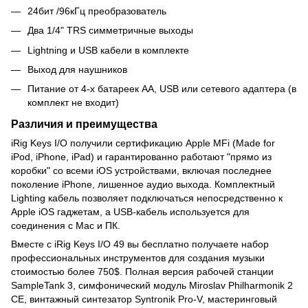
24бит /96кГц преобразователь
Два 1/4" TRS симметричные выходы
Lightning и USB кабели в комплекте
Выход для наушников
Питание от 4-х батареек АА, USB или сетевого адаптера (в
комплект не входит)
Различия и преимущества
iRig Keys I/O получили сертификацию Apple MFi (Made for
iPod, iPhone, iPad) и гарантированно работают "прямо из
коробки" со всеми iOS устройствами, включая последнее
поколение iPhone, лишенное аудио выхода. Комплектный
Lighting кабель позволяет подключаться непосредственно к
Apple iOS гаджетам, а USB-кабель используется для
соединения с Mac и ПК.
Вместе с iRig Keys I/O 49 вы бесплатно получаете набор
профессиональных инструментов для создания музыки
стоимостью более 750$. Полная версия рабочей станции
SampleTank 3, симфонический модуль Miroslav Philharmonik 2
CE, винтажный синтезатор Syntronik Pro-V, мастеринговый