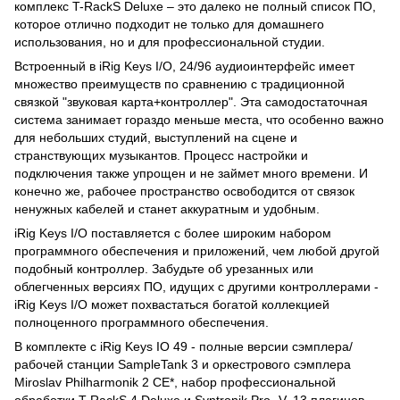
комплекс T-RackS Deluxe – это далеко не полный список ПО,
которое отлично подходит не только для домашнего
использования, но и для профессиональной студии.
Встроенный в iRig Keys I/O, 24/96 аудиоинтерфейс имеет
множество преимуществ по сравнению с традиционной
связкой "звуковая карта+контроллер". Эта самодостаточная
система занимает гораздо меньше места, что особенно важно
для небольших студий, выступлений на сцене и
странствующих музыкантов. Процесс настройки и
подключения также упрощен и не займет много времени. И
конечно же, рабочее пространство освободится от связок
ненужных кабелей и станет аккуратным и удобным.
iRig Keys I/O поставляется с более широким набором
программного обеспечения и приложений, чем любой другой
подобный контроллер. Забудьте об урезанных или
облегченных версиях ПО, идущих с другими контроллерами -
iRig Keys I/O может похвастаться богатой коллекцией
полноценного программного обеспечения.
В комплекте с iRig Keys IO 49 - полные версии сэмплера/
рабочей станции SampleTank 3 и оркестрового сэмплера
Miroslav Philharmonik 2 CE*, набор профессиональной