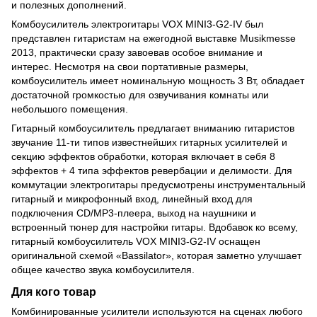
и полезных дополнений.
Комбоусилитель электрогитары VOX MINI3-G2-IV был
представлен гитаристам на ежегодной выставке Musikmesse
2013, практически сразу завоевав особое внимание и
интерес. Несмотря на свои портативные размеры,
комбоусилитель имеет номинальную мощность 3 Вт, обладает
достаточной громкостью для озвучивания комнаты или
небольшого помещения.
Гитарный комбоусилитель предлагает вниманию гитаристов
звучание 11-ти типов известнейших гитарных усилителей и
секцию эффектов обработки, которая включает в себя 8
эффектов + 4 типа эффектов ревербации и делимости. Для
коммутации электрогитары предусмотрены инструментальный
гитарный и микрофонный вход, линейный вход для
подключения CD/MР3-плеера, выход на наушники и
встроенный тюнер для настройки гитары. Вдобавок ко всему,
гитарный комбоусилитель VOX MINI3-G2-IV оснащен
оригинальной схемой «Bassilator», которая заметно улучшает
общее качество звука комбоусилителя.
Для кого товар
Комбинированные усилители используются на сценах любого