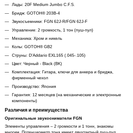
Лады: 20F Medium Jumbo C.F.S.
Бридж: GOTOH® 203B-4
Звукосъемники: FGN 62J-R/FGN 62J-F
Управление: 2 громкость, 1 тон (пуш-пул)
Механика: Хром и никель
Колы: GOTOH® GB2
Струны: D'Addario EXL165 (.045-.105)
Цвет: Черный - Black (BK)
Комплектация: Гитара, ключи для анкера и бриджа,
фирменный чехол
Производство: Япония
Гарантия: 12 месяцев (на механические и электронные
компоненты)
Различия и преимущества
Оригинальные звукосниматели FGN
Элементы управления – 2 громкости и 1 тонн, знакомы
многим. Потенциометр тона имеет двухтактный пуш-пул