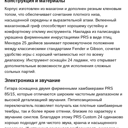
Конструкция и материалы
Корпус изготовлен из махагони и дополнен резным кленовым
топом, что обеспечивает сочетание плотного низа,
насыщенной середины и выразительной атаки. Вклеенный
махагоновый гриф способствует хорошему сустейну и
комфортному отклику инструмента. Накладка из палисандра
украшена фирменными инкрустациями PRS в виде птиц.
Мензура 25 дюймов занимает промежуточное положение
между классическими стандартами Fender и Gibson, сочетая
удобство игры с хорошей читаемостью нот по всему
диапазону. Инструмент оснащён 24 ладами, что открывает
дополнительные возможности для исполнения сложных
сольных партий.
Электроника и звучание
Гитара оснащена двумя фирменными хамбакерами PRS
85/15, которые отличаются широким частотным диапазоном и
высокой детализацией звучания. Пятипозиционный
переключатель позволяет получать как плотные хамбакерные
тембры, так и более яркие оттенки, близкие по характеру к
звучанию синглов. Благодаря этому PRS Custom 24 одинаково
хорошо подходит для чистого звука, кранча и насыщенного