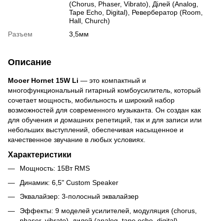
(Chorus, Phaser, Vibrato), Ділей (Analog,
Tape Echo, Digital), Ревербератор (Room,
Hall, Church)
Разъем
3,5мм
Описание
Mooer Hornet 15W Li
— это компактный и
многофункциональный гитарный комбоусилитель, который
сочетает мощность, мобильность и широкий набор
возможностей для современного музыканта. Он создан как
для обучения и домашних репетиций, так и для записи или
небольших выступлений, обеспечивая насыщенное и
качественное звучание в любых условиях.
Характеристики
Мощность: 15Вт RMS
Динамик: 6,5" Custom Speaker
Эквалайзер: 3-полосный эквалайзер
Эффекты: 9 моделей усилителей, модуляция (chorus,
phaser, vibrato), дилей (analog, tape echo, digital),