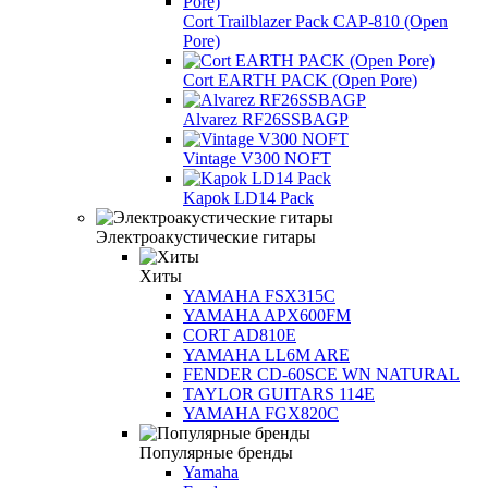
Cort Trailblazer Pack CAP-810 (Open
Pore)
Cort EARTH PACK (Open Pore)
Alvarez RF26SSBAGP
Vintage V300 NOFT
Kapok LD14 Pack
Электроакустические гитары
Хиты
YAMAHA FSX315C
YAMAHA APX600FM
CORT AD810E
YAMAHA LL6M ARE
FENDER CD-60SCE WN NATURAL
TAYLOR GUITARS 114E
YAMAHA FGX820C
Популярные бренды
Yamaha