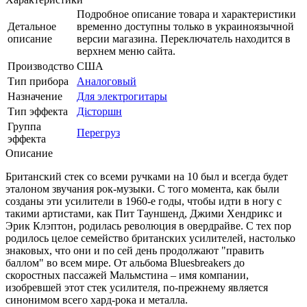
Подробное описание товара и характеристики
Детальное
временно доступны только в украиноязычной
описание
версии магазина. Переключатель находится в
верхнем меню сайта.
Производство
США
Тип прибора
Аналоговый
Назначение
Для электрогитары
Тип эффекта
Дісторшн
Группа
Перегруз
эффекта
Описание
Британский стек со всеми ручками на 10 был и всегда будет
эталоном звучания рок-музыки. С того момента, как были
созданы эти усилители в 1960-е годы, чтобы идти в ногу с
такими артистами, как Пит Тауншенд, Джими Хендрикс и
Эрик Клэптон, родилась революция в овердрайве. С тех пор
родилось целое семейство британских усилителей, настолько
знаковых, что они и по сей день продолжают "править
баллом" во всем мире. От альбома Bluesbreakers до
скоростных пассажей Мальмстина – имя компании,
изобревшей этот стек усилителя, по-прежнему является
синонимом всего хард-рока и металла.