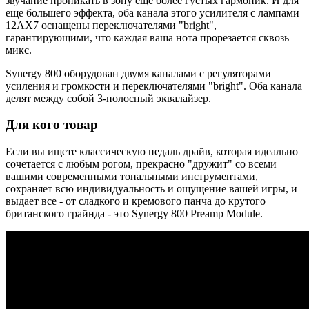
звучание проникать в зону еще более густых гармоник. И для
еще большего эффекта, оба канала этого усилителя с лампами
12АX7 оснащены переключателями "bright",
гарантирующими, что каждая ваша нота прорезается сквозь
микс.
Synergy 800 оборудован двумя каналами с регуляторами
усиления и громкости и переключателями "bright". Оба канала
делят между собой 3-полосный эквалайзер.
Для кого товар
Если вы ищете классическую педаль драйв, которая идеально
сочетается с любым рогом, прекрасно "дружит" со всеми
вашими современными тональными инструментами,
сохраняет всю индивидуальность и ощущение вашей игры, и
выдает все - от сладкого и кремового панча до крутого
британского грайнда - это Synergy 800 Preamp Module.