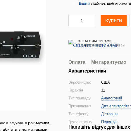
Ввійти
в кабінет, щоб отримати
%
Купити
ОПЛАТА ЧАСТИНАМИ
5 платежів по 4 536.00 грн
Оплата
Ми гарантуємо
Характеристики
Виробництво
США
Гарантія
11
Тип приладу
Аналоговий
Призначення
Для електрогіта
Тип ефекту
Дісторшн
Група ефекту
Перегруз
лоном звучання рок-музики.
Напишіть відгук для інших
, аби йти в ногу з такими