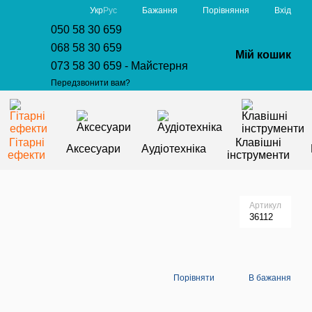
Порівняння
Укр
Рус
Бажання
Вхід
050 58 30 659
068 58 30 659
Мій кошик
073 58 30 659 - Майстерня
Передзвонити вам?
Гітарні
Клавішні
Аксесуари
Аудіотехніка
ефекти
інструменти
Артикул
36112
Порівняти
В бажання