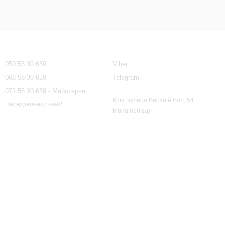
Контактна інформація
050 58 30 659
Viber
068 58 30 659
Telegram
073 58 30 659 - Майстерня
Київ, вулиця Верхній Вал, 54
Передзвонити вам?
Мапа проїзду