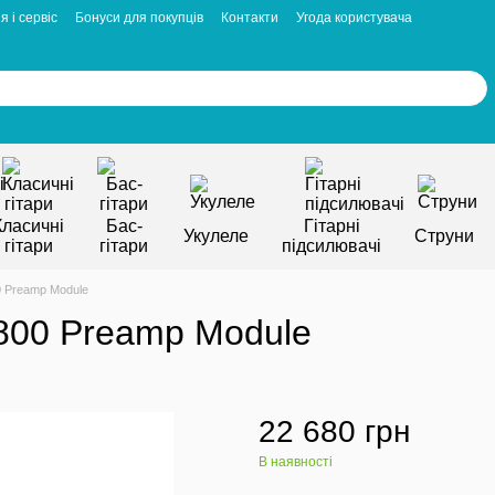
я і сервіс
Бонуси для покупців
Контакти
Угода користувача
Класичні
Бас-
Гітарні
Укулеле
Струни
гітари
гітари
підсилювачі
 Preamp Module
800 Preamp Module
22 680 грн
В наявності