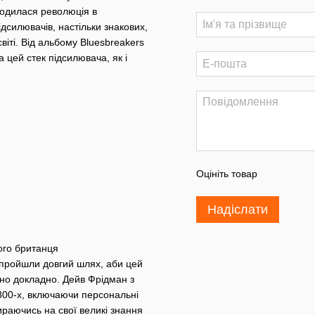
ародилася революція в
ідсилювачів, настільки знакових,
іті. Від альбому Bluesbreakers
 цей стек підсилювача, як і
Оцініть товар
Надіслати
ого британця
и пройшли довгий шлях, аби цей
но докладно. Дейв Фрідман з
 800-х, включаючи персональні
пираючись на свої великі знання