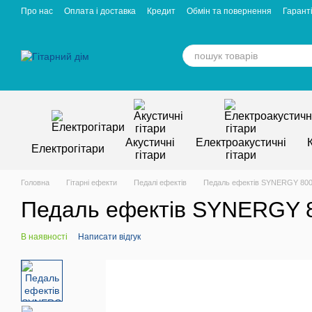
Перейти к основному контенту
Про нас
Оплата і доставка
Кредит
Обмін та повернення
Гаранті
Відгуки про магазин
Вакансії
Статті
Акустичні
Електроакустичні
Електрогітари
гітари
гітари
Головна
Гітарні ефекти
Педалі ефектів
Педаль ефектів SYNERGY 800
Педаль ефектів SYNERGY 
В наявності
Написати відгук