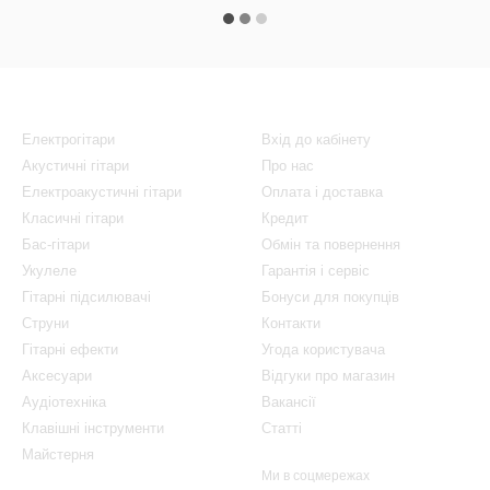
Каталог
Клієнтам
Електрогітари
Вхід до кабінету
Акустичні гітари
Про нас
Електроакустичні гітари
Оплата і доставка
Класичні гітари
Кредит
Бас-гітари
Обмін та повернення
Укулеле
Гарантія і сервіс
Гітарні підсилювачі
Бонуси для покупців
Струни
Контакти
Гітарні ефекти
Угода користувача
Аксесуари
Відгуки про магазин
Аудіотехніка
Вакансії
Клавішні інструменти
Статті
Майстерня
Ми в соцмережах