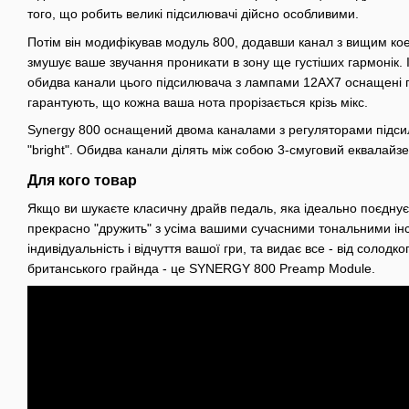
того, що робить великі підсилювачі дійсно особливими.
Потім він модифікував модуль 800, додавши канал з вищим кое
змушує ваше звучання проникати в зону ще густіших гармонік. 
обидва канали цього підсилювача з лампами 12АX7 оснащені пе
гарантують, що кожна ваша нота прорізається крізь мікс.
Synergy 800 оснащений двома каналами з регуляторами підсил
"bright". Обидва канали ділять між собою 3-смуговий еквалайзе
Для кого товар
Якщо ви шукаєте класичну драйв педаль, яка ідеально поєднуєт
прекрасно "дружить" з усіма вашими сучасними тональними ін
індивідуальність і відчуття вашої гри, та видає все - від солодк
британського грайнда - це SYNERGY 800 Preamp Module.