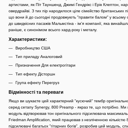
артистами, як Піт Тауншенд, Джимі Гендрікс і Ерік Клептон, н
овердрайві. З тих пір народилося ціле сімейство британських п
що вони й до сьогодні продовжують "правити балом" у всьому св
до швидкісних пасажів Мальмстіна - ім'я компанії, яка винайшла
раніше, є синонімом всього хард-року і металу.
Характеристики:
Виробництво США
Тип приладу Аналоговий
Призначення Для електрогітари
Тип ефекту Дісторшн
Група ефекту Перегруз
Відмінності та переваги
Якщо ви шукаєте цей характерний "кусючий" тембр оригінальн
серед сетапу Synergy, 800 Preamp - якраз те, що потрібно. М
модуль відтворював тон оригінального підсилювача максималь
Friedman Amplification, який працював з незліченною кількістю
підсилювачі багатьох "гітарних богів", розробив цей модуль, с