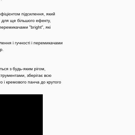
фіцієнтом підсилення, який
І для ще більшого ефекту,
ремикачами "bright", які
ення і гучності і перемикачами
р.
ься з будь-яким рігом,
струментами, зберігає всю
ого і кремового панча до крутого